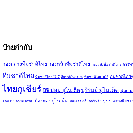
ป้ายกำกับ
กองกลางทีมชาติไทย
กองหน้าทีมชาติไทย
การท่า
กองหลังทีมชาติไทย
ทีมชาติไทย
ทีมชาติไทยช
ทีมชาติไทย u23
ทีมชาติไทย U17
ทีมชาติไทย U20
ไทยกูเชียร์
บุรีรัมย์ ยูไนเต็ด
บีจี ปทุม ยูไนเต็ด
ฟุตบอล
เมืองทอง ยูไนเต็ด
เอเอฟซี แชมป
ชอบ
เบนจามิน เดวิส
เลสเตอร์ ซิตี้
เอกนิษฐ์ ปัญญา