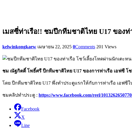
เมสซี่ท่าเรือ!! ชมปีกทีมชาติไทย U17 ของท่
kelwinkongkaew
เมษายน 22, 2025
0
Comments
201
Views
ชม ณัฐกิตติ์ โพธิ์ศรี ปีกทีมชาติไทย U17 ของการท่าเรือ เอฟซี โ
โดย ปีกทีมชาติไทย U17 พึ่งทำประตูแรกให้กับการท่าเรือ เอฟซีในนั
ชมคลิปทำประตู :
https://www.facebook.com/reel/101326265077
Facebook
X
Line