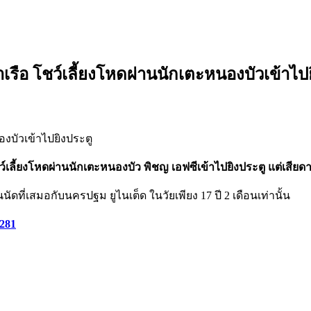
าเรือ โชว์เลี้ยงโหดผ่านนักเตะหนองบัวเข้าไป
ชว์เลี้ยงโหดผ่านนักเตะหนองบัว พิชญ เอฟซีเข้าไปยิงประตู แต่เสียด
ดที่เสมอกับนครปฐม ยูไนเต็ด ในวัยเพียง 17 ปี 2 เดือนเท่านั้น
0281