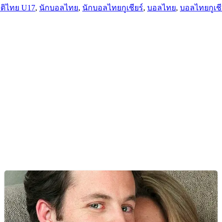
ติไทย U17
,
นักบอลไทย
,
นักบอลไทยกูเชียร์
,
บอลไทย
,
บอลไทยกูเชี