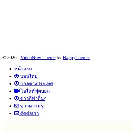
© 2026 -
VideoNow Theme
by
HappyThemes
หน้าแรก
บอลไทย
บอลต่างประเทศ
ไฮไลท์ฟุตบอล
ข่าวกีฬาอื่นๆ
ข่าวความรู้
ติดต่อเรา