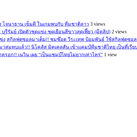
อง โจนาธาน เข็มดี ในเกมพบกับ ทีมชาติลาว
3 views
บุรีรัมย์ เปิดตัวชุดแข่ง ชุดเยือนสีขาวสุดเฟี้ยว (มีคลิป)
2 views
สกิลฟุตซอลมาเต็ม!! ชมช๊อต วีระเทพ ป้อมพันธุ์ ใช้สกิลฟุตซอลพั
มาสมทบแล้ว!! นิโคลัส มิคเคลสัน เข้าแคมป์ทีมชาติไทย เป็นที่เรีย
นุกหรอก!! เนวิน เผย “เป็นแชมป์ไทยไม่ยากเท่าไหร่”
1 view