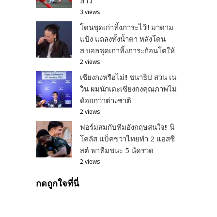
ลาว
3 views
โดนชุดเก่าทิ้งภาระไว้!! มาดาม
แป้ง แถลงทั้งน้ำตา หลังโดน
ส.บอลชุดเก่าทิ้งภาระก้อนโตให้
2 views
เซียงกงหรือไม่!! ชนาธิป สวน เน
วิน ผมนักเตะเซียงกงคุณภาพไม่
ด้อยกว่าต่างชาติ
2 views
ฟอร์มสมกับทีมอังกฤษสนใจ!! นิ
โคลัส แบ็คขวาไทยทำ 2 แอสซิ
สต์ พาทีมชนะ 5 นัดรวด
2 views
กดถูกใจที่นี่