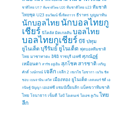
ทีมชาติ
ทีมชาติไทย u23
ชาติไทย U17
ทีมชาติไทย U20
ไทยชุด U23
ธีราทร บุญมาทัน
ธนวัฒน์ ซึ้งจิตถาวร
นักบอลไทยกู
นักบอลไทย
เชียร์
บอลไทย
นิโคลัส มิคเกลสัน
บอลไทยกูเชียร์
บีจี ปทุม
บุรีรัมย์ ยูไนเต็ด
ยูไนเต็ด
ฟุตบอลทีมชาติ
ศุภณัฏฐ์
ไทย
มาซาทาดะ อิชิอิ
ราชบุรี เอฟซี
สุภโชค สารชาติ
เหมือนตา
เจริญ
สารัช อยู่เย็น
เจลีก
เจลีก 2
ศักดิ์ วงษ์กรณ์
เซเรโซ โอซากา
เนวิน ชิด
เมืองทอง ยูไนเต็ด
ชอบ
เบนจามิน เดวิส
เลสเตอร์ ซิตี้
เอ
แบ็คขวาทีมชาติ
เอเอฟซี แชมป์เปี้ยนลีก
กนิษฐ์ ปัญญา
ไทย
ไทย
โจนาธาร เข็มดี
โอบี โอเดนเซ่
โอเอช ลูเวิน
ลีก