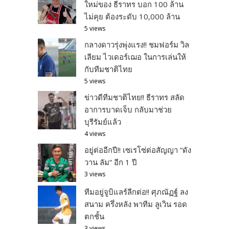
ใหม่ของ ธีราทร บอก 100 ล้าน
ไม่คุย ต้องระดับ 10,000 ล้าน
5 views
กลางดาวรุ่งพุ่งแรง!! ชมฟอร์ม วิล
เลียม ไวเดอร์เฌอ ในการเล่นให้
กับทีมชาติไทย
5 views
ข่าวดีทีมชาติไทย!! ธีราทร สลัด
อาการบาดเจ็บ กลับมาช่วย
บุรีรัมย์แล้ว
4 views
อยู่ต่ออีกปี!! เซเรโซ่ต่อสัญญา “ดัง
วาน ลัม” อีก 1 ปี
3 views
ทีมอยู่จูบิแลร์ลีกต่อ!! ศุภณัฏฐ์ ลง
สนาม ครึ่งหลัง พาทีม ลูเวิน รอด
ตกชั้น
3 views