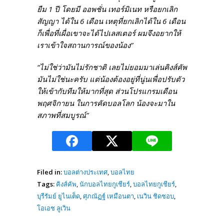
ยืม 1 ปี โดยมี ออพชั่น เทอร์มิเนท หรือยกเลิก
สัญญา ได้ใน 6 เดือน เหตุที่ยกเลิกได้ใน 6 เดือน
ก็เพื่อที่เผื่อเขาจะได้ไปเลสเตอร์ ผมจึงอยากให้
เราเข้าใจสถานการณ์ของน้อง”
“ไม่ใช่ว่ามันไม่รักชาติ เลยไม่ยอมมาเล่นคิงส์คัพ
มันไม่ใช่นะครับ แต่น้องต้องอยู่ที่นู่นเพื่อปรับตัว
ให้เข้ากับทีมให้มากที่สุด ส่วนโปรแกรมเดือน
พฤศจิกายน ในการคัดบอลโลก น้องจะมาใน
สภาพที่สมบูรณ์”
Filed in:
บอลต่างประเทศ
,
บอลไทย
Tags:
คิงส์คัพ
,
นักบอลไทยกูเชียร์
,
บอลไทยกูเชียร์
,
บุรีรัมย์ ยูไนเต็ด
,
ศุภณัฏฐ์ เหมือนตา
,
เนวิน ชิดชอบ
,
โอเอช ลูเวิน