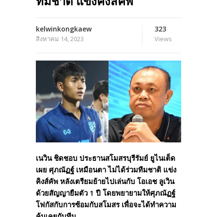
ทีมชาติ แข่งคิงส์คัพ
kelwinkongkaew
323
สิงหาคม 14, 2023
Views
เนวิน ชิดชอบ ประธานสโมสรบุรีรัมย์ ยูไนเต็ด
เผย ศุภณัฏฐ์ เหมือนตา ไม่ได้ร่วมทีมชาติ แข่ง
คิงส์คัพ หลังเตรียมย้ายไปเล่นกับ โอเอช ลูเวิน
ด้วยสัญญายืมตัว 1 ปี โดยพยายามให้ศุภณัฏฐ์
โฟกัสกับการซ้อมกับสโมสร เพื่อจะได้ทำความ
คุ้นเคยกับทีม