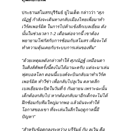
ประธานสโมสรบุรีรัมย์ ยูไนเต็ด กล่าวว่า
“ศุภ
ณัฏฐ์ กำลังจะเดินทางกลับเมืองไทยเพื่อมาทำ
เวิร์คเพอร์มิต ในการไปค้าแข้งลีกเบลเยี่ยม ดัง
นั้นในช่วงเวลา 1-2 เดือนต่อจากนี้ เขาต้อง
พยายามโฟกัสกับการซ้อมกับสโมสร เพื่อจะได้
ทำความคุ้นเคยกับระบบการเล่นของทีม”
“ด้วยเหตุผลดังกล่าวทำให้ ศุภณัฏฐ์ เหมือนตา
ในคิงส์คัพครั้งนี้คงไม่ได้มานะครับ แต่จะมาเล่น
ฟุตบอลโลก ตอนนี้แบงค์จะบินกลับมาทำเวิร์ค
เพอร์มิต ทำวีซ่า เพื่อกลับไปลูเวิน ตลาดลีก
เบลเยียมจะปิดในวันที่ 6 กันยายน เพราะฉะนั้น
เด็กต้องกลับไป หากต้องกลับมาอีกเด็กจะไม่ได้
ฝึกซ้อมกับทีมใหญ่มากพอ แล้วมันจะทำให้
โอกาสของเขา ที่จะเล่นในลีกในฤดูกาลนี้มี
ปัญหา”
“สำหรับข้อตกลงระหว่าง บุรีรัมย์ กับ ลูเวิน คือ