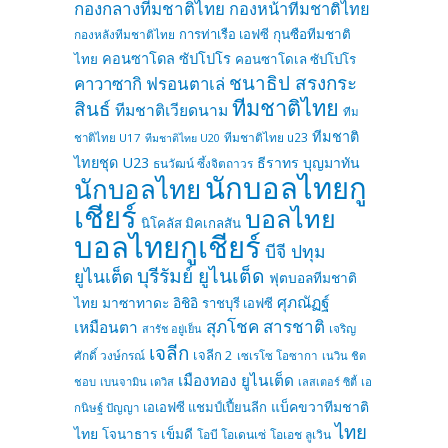
กองกลางทีมชาติไทย
กองหน้าทีมชาติไทย
การท่าเรือ เอฟซี
กุนซือทีมชาติ
กองหลังทีมชาติไทย
คอนซาโดล ซัปโปโร
ไทย
คอนซาโดเล ซัปโปโร
ชนาธิป สรงกระ
คาวาซากิ ฟรอนตาเล่
ทีมชาติไทย
สินธ์
ทีมชาติเวียดนาม
ทีม
ทีมชาติ
ทีมชาติไทย u23
ชาติไทย U17
ทีมชาติไทย U20
ไทยชุด U23
ธีราทร บุญมาทัน
ธนวัฒน์ ซึ้งจิตถาวร
นักบอลไทยกู
นักบอลไทย
เชียร์
บอลไทย
นิโคลัส มิคเกลสัน
บอลไทยกูเชียร์
บีจี ปทุม
บุรีรัมย์ ยูไนเต็ด
ยูไนเต็ด
ฟุตบอลทีมชาติ
ศุภณัฏฐ์
ไทย
มาซาทาดะ อิชิอิ
ราชบุรี เอฟซี
สุภโชค สารชาติ
เหมือนตา
เจริญ
สารัช อยู่เย็น
เจลีก
เจลีก 2
ศักดิ์ วงษ์กรณ์
เซเรโซ โอซากา
เนวิน ชิด
เมืองทอง ยูไนเต็ด
ชอบ
เบนจามิน เดวิส
เลสเตอร์ ซิตี้
เอ
แบ็คขวาทีมชาติ
เอเอฟซี แชมป์เปี้ยนลีก
กนิษฐ์ ปัญญา
ไทย
ไทย
โจนาธาร เข็มดี
โอบี โอเดนเซ่
โอเอช ลูเวิน