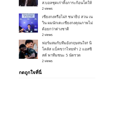
ส.บอลชุดเก่าทิ้งภาระก้อนโตให้
2 views
เซียงกงหรือไม่!! ชนาธิป สวน เน
วิน ผมนักเตะเซียงกงคุณภาพไม่
ด้อยกว่าต่างชาติ
2 views
ฟอร์มสมกับทีมอังกฤษสนใจ!! นิ
โคลัส แบ็คขวาไทยทำ 2 แอสซิ
สต์ พาทีมชนะ 5 นัดรวด
2 views
กดถูกใจที่นี่