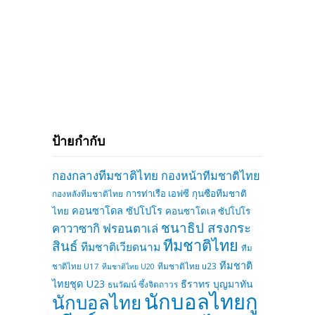
ป้ายกำกับ
กองกลางทีมชาติไทย
กองหน้าทีมชาติไทย
การท่าเรือ เอฟซี
กุนซือทีมชาติ
กองหลังทีมชาติไทย
คอนซาโดล ซัปโปโร
ไทย
คอนซาโดเล ซัปโปโร
ชนาธิป สรงกระ
คาวาซากิ ฟรอนตาเล่
ทีมชาติไทย
สินธ์
ทีมชาติเวียดนาม
ทีม
ทีมชาติ
ทีมชาติไทย u23
ชาติไทย U17
ทีมชาติไทย U20
ไทยชุด U23
ธีราทร บุญมาทัน
ธนวัฒน์ ซึ้งจิตถาวร
นักบอลไทยกู
นักบอลไทย