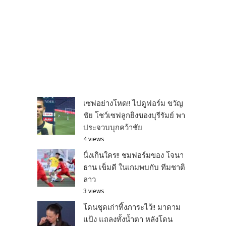
เซฟอย่างโหด!! ไปดูฟอร์ม ขวัญ
ชัย โชว์เซฟลูกยิงของบุรีรัมย์ พา
ประจวบบุกคว้าชัย
4 views
นิ่งเกินใคร!! ชมฟอร์มของ โจนา
ธาน เข็มดี ในเกมพบกับ ทีมชาติ
ลาว
3 views
โดนชุดเก่าทิ้งภาระไว้!! มาดาม
แป้ง แถลงทั้งน้ำตา หลังโดน