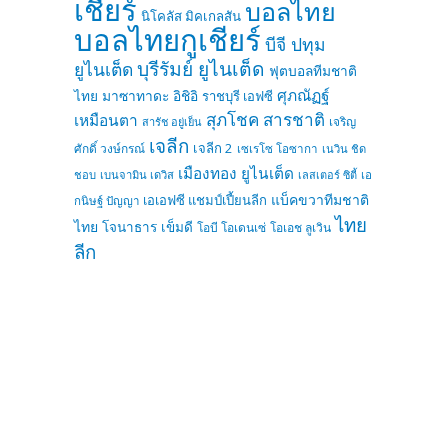
เชียร์
บอลไทย
นิโคลัส มิคเกลสัน
บอลไทยกูเชียร์
บีจี ปทุม
บุรีรัมย์ ยูไนเต็ด
ยูไนเต็ด
ฟุตบอลทีมชาติ
ศุภณัฏฐ์
ไทย
มาซาทาดะ อิชิอิ
ราชบุรี เอฟซี
สุภโชค สารชาติ
เหมือนตา
เจริญ
สารัช อยู่เย็น
เจลีก
เจลีก 2
ศักดิ์ วงษ์กรณ์
เซเรโซ โอซากา
เนวิน ชิด
เมืองทอง ยูไนเต็ด
ชอบ
เบนจามิน เดวิส
เลสเตอร์ ซิตี้
เอ
แบ็คขวาทีมชาติ
เอเอฟซี แชมป์เปี้ยนลีก
กนิษฐ์ ปัญญา
ไทย
ไทย
โจนาธาร เข็มดี
โอบี โอเดนเซ่
โอเอช ลูเวิน
ลีก