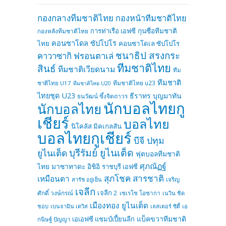
กองกลางทีมชาติไทย
กองหน้าทีมชาติไทย
การท่าเรือ เอฟซี
กุนซือทีมชาติ
กองหลังทีมชาติไทย
คอนซาโดล ซัปโปโร
ไทย
คอนซาโดเล ซัปโปโร
ชนาธิป สรงกระ
คาวาซากิ ฟรอนตาเล่
ทีมชาติไทย
สินธ์
ทีมชาติเวียดนาม
ทีม
ทีมชาติ
ทีมชาติไทย u23
ชาติไทย U17
ทีมชาติไทย U20
ไทยชุด U23
ธีราทร บุญมาทัน
ธนวัฒน์ ซึ้งจิตถาวร
นักบอลไทยกู
นักบอลไทย
เชียร์
บอลไทย
นิโคลัส มิคเกลสัน
บอลไทยกูเชียร์
บีจี ปทุม
บุรีรัมย์ ยูไนเต็ด
ยูไนเต็ด
ฟุตบอลทีมชาติ
ศุภณัฏฐ์
ไทย
มาซาทาดะ อิชิอิ
ราชบุรี เอฟซี
สุภโชค สารชาติ
เหมือนตา
เจริญ
สารัช อยู่เย็น
เจลีก
เจลีก 2
ศักดิ์ วงษ์กรณ์
เซเรโซ โอซากา
เนวิน ชิด
เมืองทอง ยูไนเต็ด
ชอบ
เบนจามิน เดวิส
เลสเตอร์ ซิตี้
เอ
แบ็คขวาทีมชาติ
เอเอฟซี แชมป์เปี้ยนลีก
กนิษฐ์ ปัญญา