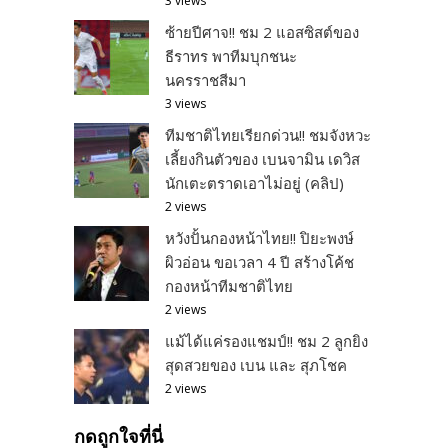
3 views
ซ้ายปีศาจ!! ชม 2 แอสซิสต์ของ
ธีราทร พาทีมบุกชนะ
นครราชสีมา
3 views
ทีมชาติไทยเรียกด่วน!! ชมจังหวะ
เลี้ยงกินตัวของ เบนจามิน เดวิส
นักเตะตราดเอาไม่อยู่ (คลิป)
2 views
หวังปั้นกองหน้าไทย!! ปิยะพงษ์
ผิวอ่อน ขอเวลา 4 ปี สร้างโค้ช
กองหน้าทีมชาติไทย
2 views
แม้ได้แค่รองแชมป์!! ชม 2 ลูกยิง
สุดสวยของ เบน และ สุภโชค
2 views
กดถูกใจที่นี่