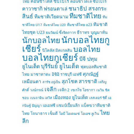
คอนซาโดล ซัปโปโร
ไทย
คอนซาโดเล ซัปโปโร
ชนาธิป สรงกระ
คาวาซากิ ฟรอนตาเล่
ทีมชาติไทย
สินธ์
ทีมชาติเวียดนาม
ทีม
ทีมชาติ
ทีมชาติไทย u23
ชาติไทย U17
ทีมชาติไทย U20
ไทยชุด U23
ธีราทร บุญมาทัน
ธนวัฒน์ ซึ้งจิตถาวร
นักบอลไทยกู
นักบอลไทย
เชียร์
บอลไทย
นิโคลัส มิคเกลสัน
บอลไทยกูเชียร์
บีจี ปทุม
บุรีรัมย์ ยูไนเต็ด
ยูไนเต็ด
ฟุตบอลทีมชาติ
ศุภณัฏฐ์
ไทย
มาซาทาดะ อิชิอิ
ราชบุรี เอฟซี
สุภโชค สารชาติ
เหมือนตา
เจริญ
สารัช อยู่เย็น
เจลีก
เจลีก 2
ศักดิ์ วงษ์กรณ์
เซเรโซ โอซากา
เนวิน ชิด
เมืองทอง ยูไนเต็ด
ชอบ
เบนจามิน เดวิส
เลสเตอร์ ซิตี้
เอ
แบ็คขวาทีมชาติ
เอเอฟซี แชมป์เปี้ยนลีก
กนิษฐ์ ปัญญา
ไทย
ไทย
โจนาธาร เข็มดี
โอบี โอเดนเซ่
โอเอช ลูเวิน
ลีก