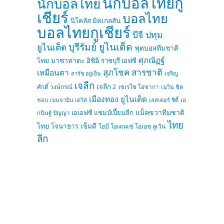
นักบอลไทยกู
นักบอลไทย
เชียร์
บอลไทย
นิโคลัส มิคเกลสัน
บอลไทยกูเชียร์
บีจี ปทุม
บุรีรัมย์ ยูไนเต็ด
ยูไนเต็ด
ฟุตบอลทีมชาติ
ศุภณัฏฐ์
ไทย
มาซาทาดะ อิชิอิ
ราชบุรี เอฟซี
สุภโชค สารชาติ
เหมือนตา
เจริญ
สารัช อยู่เย็น
เจลีก
เจลีก 2
ศักดิ์ วงษ์กรณ์
เซเรโซ โอซากา
เนวิน ชิด
เมืองทอง ยูไนเต็ด
ชอบ
เบนจามิน เดวิส
เลสเตอร์ ซิตี้
เอ
แบ็คขวาทีมชาติ
เอเอฟซี แชมป์เปี้ยนลีก
กนิษฐ์ ปัญญา
ไทย
ไทย
โจนาธาร เข็มดี
โอบี โอเดนเซ่
โอเอช ลูเวิน
ลีก