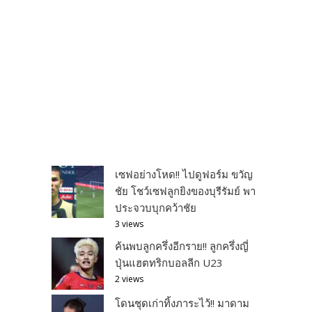
เซฟอย่างโหด!! ไปดูฟอร์ม ขวัญ
ชัย โชว์เซฟลูกยิงของบุรีรัมย์ พา
ประจวบบุกคว้าชัย
3 views
ค้นพบลูกครึ่งอีกราย!! ลูกครึ่งญี่
ปุ่นแฮตทริกบอลลีก U23
2 views
โดนชุดเก่าทิ้งภาระไว้!! มาดาม