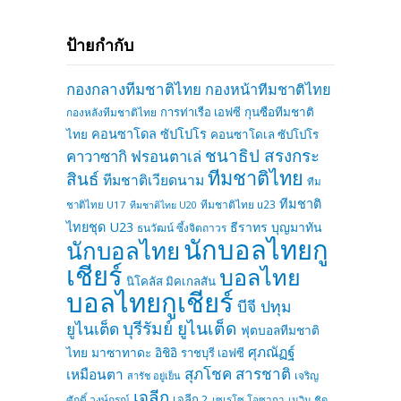
ป้ายกำกับ
กองกลางทีมชาติไทย
กองหน้าทีมชาติไทย
การท่าเรือ เอฟซี
กุนซือทีมชาติ
กองหลังทีมชาติไทย
คอนซาโดล ซัปโปโร
ไทย
คอนซาโดเล ซัปโปโร
ชนาธิป สรงกระ
คาวาซากิ ฟรอนตาเล่
ทีมชาติไทย
สินธ์
ทีมชาติเวียดนาม
ทีม
ทีมชาติ
ทีมชาติไทย u23
ชาติไทย U17
ทีมชาติไทย U20
ไทยชุด U23
ธีราทร บุญมาทัน
ธนวัฒน์ ซึ้งจิตถาวร
นักบอลไทยกู
นักบอลไทย
เชียร์
บอลไทย
นิโคลัส มิคเกลสัน
บอลไทยกูเชียร์
บีจี ปทุม
บุรีรัมย์ ยูไนเต็ด
ยูไนเต็ด
ฟุตบอลทีมชาติ
ศุภณัฏฐ์
ไทย
มาซาทาดะ อิชิอิ
ราชบุรี เอฟซี
สุภโชค สารชาติ
เหมือนตา
เจริญ
สารัช อยู่เย็น
เจลีก
เจลีก 2
ศักดิ์ วงษ์กรณ์
เซเรโซ โอซากา
เนวิน ชิด