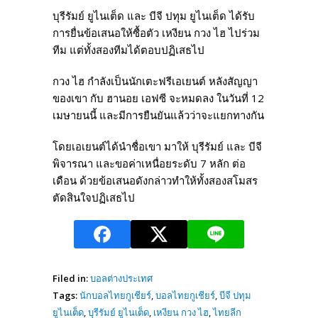
บุรีรัมย์ ยูไนเต็ด และ บีจี ปทุม ยูไนเต็ด ได้รับ
การยื่นข้อเสนอให้ซื้อตัว เหงียน กวง ไฮ ไปร่วม
ทีม แต่ทั้งสองทีมได้ตอบปฏิเสธไป
กวง ไฮ กำลังเป็นนักเตะฟรีเอเยนต์ หลังสัญญา
ของเขา กับ ฮานอย เอฟซี จะหมดลง ในวันที่ 12
เมษายนนี้ และมีการยืนยันแล้วว่าจะแยกทางกัน
โดยเอเยนต์ได้นำชื่อเขา มาให้ บุรีรัมย์ และ บีจี
พิจารณา และขอค่าเหนื่อยระดับ 7 หลัก ต่อ
เดือน ด้วยข้อเสนอดังกล่าวทำให้ทั้งสองสโมสร
ตัดสินใจปฏิเสธไป
Filed in:
บอลต่างประเทศ
Tags:
นักบอลไทยกูเชียร์
,
บอลไทยกูเชียร์
,
บีจี ปทุม
ยูไนเต็ด
,
บุรีรัมย์ ยูไนเต็ด
,
เหงียน กวง ไฮ
,
ไทยลีก