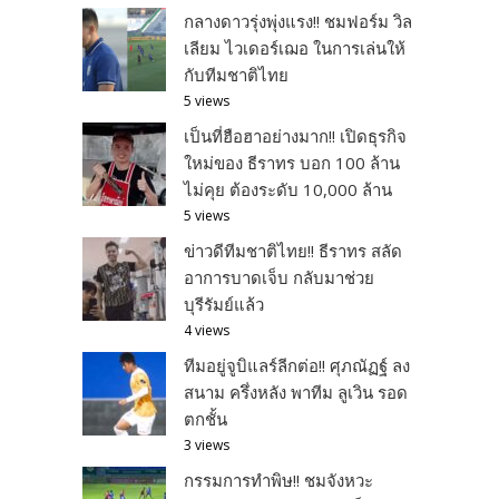
กลางดาวรุ่งพุ่งแรง!! ชมฟอร์ม วิล
เลียม ไวเดอร์เฌอ ในการเล่นให้
กับทีมชาติไทย
5 views
เป็นที่ฮือฮาอย่างมาก!! เปิดธุรกิจ
ใหม่ของ ธีราทร บอก 100 ล้าน
ไม่คุย ต้องระดับ 10,000 ล้าน
5 views
ข่าวดีทีมชาติไทย!! ธีราทร สลัด
อาการบาดเจ็บ กลับมาช่วย
บุรีรัมย์แล้ว
4 views
ทีมอยู่จูบิแลร์ลีกต่อ!! ศุภณัฏฐ์ ลง
สนาม ครึ่งหลัง พาทีม ลูเวิน รอด
ตกชั้น
3 views
กรรมการทำพิษ!! ชมจังหวะ