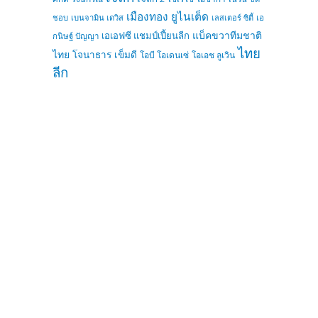
เมืองทอง ยูไนเต็ด
ชอบ
เบนจามิน เดวิส
เลสเตอร์ ซิตี้
เอ
แบ็คขวาทีมชาติ
เอเอฟซี แชมป์เปี้ยนลีก
กนิษฐ์ ปัญญา
ไทย
ไทย
โจนาธาร เข็มดี
โอบี โอเดนเซ่
โอเอช ลูเวิน
ลีก