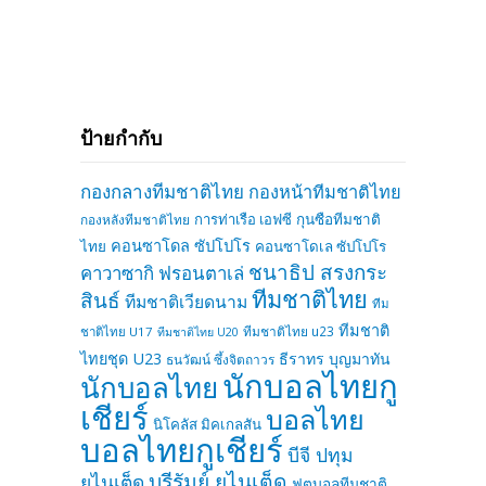
ป้ายกำกับ
กองกลางทีมชาติไทย
กองหน้าทีมชาติไทย
การท่าเรือ เอฟซี
กุนซือทีมชาติ
กองหลังทีมชาติไทย
คอนซาโดล ซัปโปโร
ไทย
คอนซาโดเล ซัปโปโร
ชนาธิป สรงกระ
คาวาซากิ ฟรอนตาเล่
ทีมชาติไทย
สินธ์
ทีมชาติเวียดนาม
ทีม
ทีมชาติ
ทีมชาติไทย u23
ชาติไทย U17
ทีมชาติไทย U20
ไทยชุด U23
ธีราทร บุญมาทัน
ธนวัฒน์ ซึ้งจิตถาวร
นักบอลไทยกู
นักบอลไทย
เชียร์
บอลไทย
นิโคลัส มิคเกลสัน
บอลไทยกูเชียร์
บีจี ปทุม
บุรีรัมย์ ยูไนเต็ด
ยูไนเต็ด
ฟุตบอลทีมชาติ