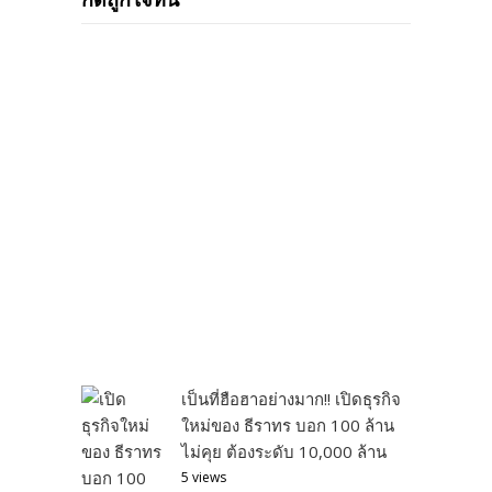
เป็นที่ฮือฮาอย่างมาก!! เปิดธุรกิจ
ใหม่ของ ธีราทร บอก 100 ล้าน
ไม่คุย ต้องระดับ 10,000 ล้าน
5 views