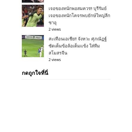
เจอของหนักพอสมควร!! บุรีรัมย์
เจอของหนักโคจรพบยักษ์ใหญ่ลีก
ซาอุ
2 views
สะเทือนเอเชีย!! จังหวะ ศุภณัฏฐ์
ซัดเต็มข้อล้อเต็มแข้ง ใส่ทีม
สโมสรจีน
2 views
กดถูกใจที่นี่