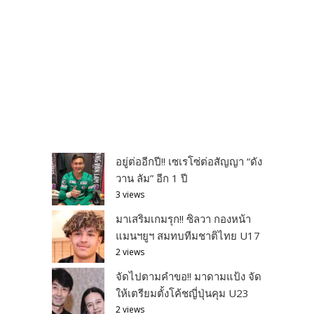
อยู่ต่ออีกปี!! เซเรโซ่ต่อสัญญา “ดัง
วาน ลัม” อีก 1 ปี
3 views
มาเสริมเกมรุก!! ซิลวา กองหน้า
แมนฯยูฯ สมทบทีมชาติไทย U17
2 views
จัดไปตามคำขอ!! มาดามแป้ง จัด
ให้เตรียมตั้งโค้ชญี่ปุ่นคุม U23
2 views