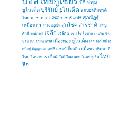
บอลไทยกูเชียร์
บีจี ปทุม
บุรีรัมย์ ยูไนเต็ด
ยูไนเต็ด
ฟุตบอลทีมชาติ
ศุภณัฏฐ์
ไทย
มาซาทาดะ อิชิอิ
ราชบุรี เอฟซี
สุภโชค สารชาติ
เหมือนตา
เจริญ
สารัช อยู่เย็น
เจลีก
เจลีก 2
ศักดิ์ วงษ์กรณ์
เซเรโซ โอซากา
เนวิน ชิด
เมืองทอง ยูไนเต็ด
ชอบ
เบนจามิน เดวิส
เลสเตอร์ ซิตี้
เอ
แบ็คขวาทีมชาติ
เอเอฟซี แชมป์เปี้ยนลีก
กนิษฐ์ ปัญญา
ไทย
ไทย
โจนาธาร เข็มดี
โอบี โอเดนเซ่
โอเอช ลูเวิน
ลีก