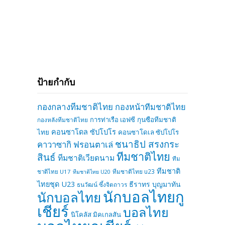
ป้ายกำกับ
กองกลางทีมชาติไทย
กองหน้าทีมชาติไทย
การท่าเรือ เอฟซี
กุนซือทีมชาติ
กองหลังทีมชาติไทย
คอนซาโดล ซัปโปโร
ไทย
คอนซาโดเล ซัปโปโร
ชนาธิป สรงกระ
คาวาซากิ ฟรอนตาเล่
ทีมชาติไทย
สินธ์
ทีมชาติเวียดนาม
ทีม
ทีมชาติ
ทีมชาติไทย u23
ชาติไทย U17
ทีมชาติไทย U20
ไทยชุด U23
ธีราทร บุญมาทัน
ธนวัฒน์ ซึ้งจิตถาวร
นักบอลไทยกู
นักบอลไทย
เชียร์
บอลไทย
นิโคลัส มิคเกลสัน