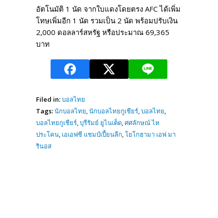
อัตโนมัติ 1 นัด จากใบแดงโดยตรง AFC ได้เพิ่ม
โทษเพิ่มอีก 1 นัด รวมเป็น 2 นัด พร้อมปรับเงิน
2,000 ดอลลาร์สหรัฐ หรือประมาณ 69,365
บาท
Filed in:
บอลไทย
Tags:
นักบอลไทย
,
นักบอลไทยกูเชียร์
,
บอลไทย
,
บอลไทยกูเชียร์
,
บุรีรัมย์ ยูไนเต็ด
,
ศศลักษณ์ ไห
ประโคน
,
เอเอฟซี แชมป์เปี้ยนลีก
,
โยโกฮามา เอฟ มา
รินอส