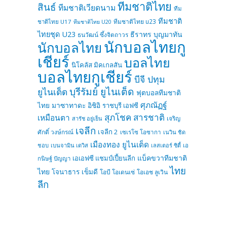
ทีมชาติไทย
สินธ์
ทีมชาติเวียดนาม
ทีม
ทีมชาติ
ทีมชาติไทย u23
ชาติไทย U17
ทีมชาติไทย U20
ไทยชุด U23
ธีราทร บุญมาทัน
ธนวัฒน์ ซึ้งจิตถาวร
นักบอลไทยกู
นักบอลไทย
เชียร์
บอลไทย
นิโคลัส มิคเกลสัน
บอลไทยกูเชียร์
บีจี ปทุม
บุรีรัมย์ ยูไนเต็ด
ยูไนเต็ด
ฟุตบอลทีมชาติ
ศุภณัฏฐ์
ไทย
มาซาทาดะ อิชิอิ
ราชบุรี เอฟซี
สุภโชค สารชาติ
เหมือนตา
เจริญ
สารัช อยู่เย็น
เจลีก
เจลีก 2
ศักดิ์ วงษ์กรณ์
เซเรโซ โอซากา
เนวิน ชิด
เมืองทอง ยูไนเต็ด
ชอบ
เบนจามิน เดวิส
เลสเตอร์ ซิตี้
เอ
แบ็คขวาทีมชาติ
เอเอฟซี แชมป์เปี้ยนลีก
กนิษฐ์ ปัญญา
ไทย
ไทย
โจนาธาร เข็มดี
โอบี โอเดนเซ่
โอเอช ลูเวิน
ลีก