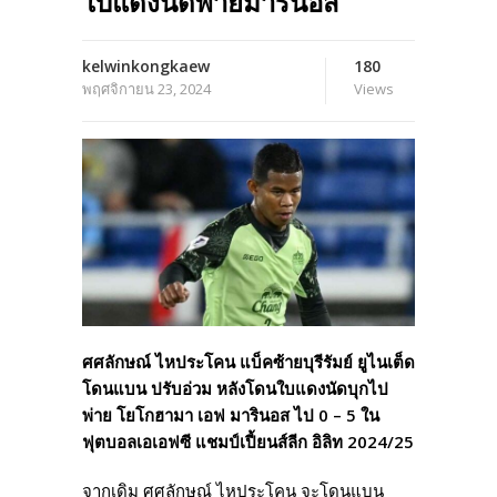
ใบแดงนัดพ่ายมารินอส
kelwinkongkaew
180
พฤศจิกายน 23, 2024
Views
ศศลักษณ์ ไหประโคน แบ็คซ้ายบุรีรัมย์ ยูไนเต็ด
โดนแบน ปรับอ่วม หลังโดนใบแดงนัดบุกไป
พ่าย โยโกฮามา เอฟ มารินอส ไป 0 – 5 ใน
ฟุตบอลเอเอฟซี แชมป์เปี้ยนส์ลีก อิลิท 2024/25
จากเดิม ศศลักษณ์ ไหประโคน จะโดนแบน