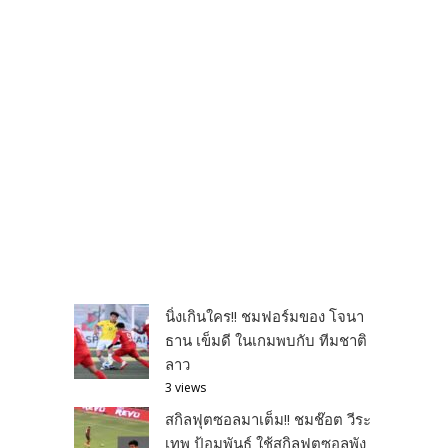
นิ่งเกินใคร!! ชมฟอร์มของ โจนา
ธาน เข็มดี ในเกมพบกับ ทีมชาติ
ลาว
3 views
สกิลฟุตซอลมาเต็ม!! ชมช๊อต วีระ
เทพ ป้อมพันธุ์ ใช้สกิลฟุตซอลพัง