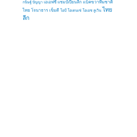
แบ็คขวาทีมชาติ
เอเอฟซี แชมป์เปี้ยนลีก
กนิษฐ์ ปัญญา
ไทย
ไทย
โจนาธาร เข็มดี
โอบี โอเดนเซ่
โอเอช ลูเวิน
ลีก