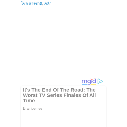
โชค สารชาติ
,
เจลีก