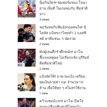
นิ่งเกินใคร!! ชมฟอร์มของ โจนา
ธาน เข็มดี ในเกมพบกับ ทีมชาติ
ลาว
3 views
ฟอร์มสมกับทีมอังกฤษสนใจ!! นิ
โคลัส แบ็คขวาไทยทำ 2 แอสซิ
สต์ พาทีมชนะ 5 นัดรวด
2 views
พักผู้เล่นที่กรำศึกหนัก!! มาโน่
ชี้แจงเหตุผล ไม่เรียกแข้ง บุรีรัมย์
ติดทีมชาติไทย
2 views
แป้งจัดให้!! มาดามแป้ง เตรียม
ทุ่มเงินจ่ายค่า Var จำนวน 16
ล้าน เพื่อให้ทุก ๆ สโมสรใช้งาน
1 view
คว้าแชมป์แรก!! มาโน่ เปิดใจ
หมดเปลือกทีมชาติไทยคว้า