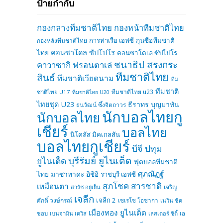
ป้ายกำกับ
กองกลางทีมชาติไทย
กองหน้าทีมชาติไทย
การท่าเรือ เอฟซี
กุนซือทีมชาติ
กองหลังทีมชาติไทย
คอนซาโดล ซัปโปโร
ไทย
คอนซาโดเล ซัปโปโร
ชนาธิป สรงกระ
คาวาซากิ ฟรอนตาเล่
ทีมชาติไทย
สินธ์
ทีมชาติเวียดนาม
ทีม
ทีมชาติ
ทีมชาติไทย u23
ชาติไทย U17
ทีมชาติไทย U20
ไทยชุด U23
ธีราทร บุญมาทัน
ธนวัฒน์ ซึ้งจิตถาวร
นักบอลไทยกู
นักบอลไทย
เชียร์
บอลไทย
นิโคลัส มิคเกลสัน
บอลไทยกูเชียร์
บีจี ปทุม
บุรีรัมย์ ยูไนเต็ด
ยูไนเต็ด
ฟุตบอลทีมชาติ
ศุภณัฏฐ์
ไทย
มาซาทาดะ อิชิอิ
ราชบุรี เอฟซี
สุภโชค สารชาติ
เหมือนตา
เจริญ
สารัช อยู่เย็น
เจลีก
เจลีก 2
ศักดิ์ วงษ์กรณ์
เซเรโซ โอซากา
เนวิน ชิด
เมืองทอง ยูไนเต็ด
ชอบ
เบนจามิน เดวิส
เลสเตอร์ ซิตี้
เอ