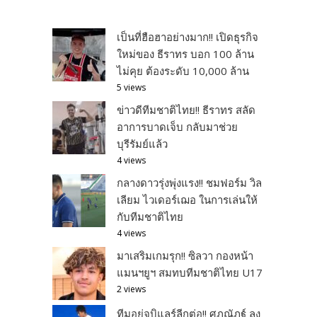
เป็นที่ฮือฮาอย่างมาก!! เปิดธุรกิจ
ใหม่ของ ธีราทร บอก 100 ล้าน
ไม่คุย ต้องระดับ 10,000 ล้าน
5 views
ข่าวดีทีมชาติไทย!! ธีราทร สลัด
อาการบาดเจ็บ กลับมาช่วย
บุรีรัมย์แล้ว
4 views
กลางดาวรุ่งพุ่งแรง!! ชมฟอร์ม วิล
เลียม ไวเดอร์เฌอ ในการเล่นให้
กับทีมชาติไทย
4 views
มาเสริมเกมรุก!! ซิลวา กองหน้า
แมนฯยูฯ สมทบทีมชาติไทย U17
2 views
ทีมอยู่จูบิแลร์ลีกต่อ!! ศุภณัฏฐ์ ลง