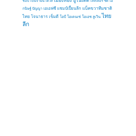
เมืองทอง ยูไนเต็ด
ชอบ
เบนจามิน เดวิส
เลสเตอร์ ซิตี้
เอ
แบ็คขวาทีมชาติ
เอเอฟซี แชมป์เปี้ยนลีก
กนิษฐ์ ปัญญา
ไทย
ไทย
โจนาธาร เข็มดี
โอบี โอเดนเซ่
โอเอช ลูเวิน
ลีก