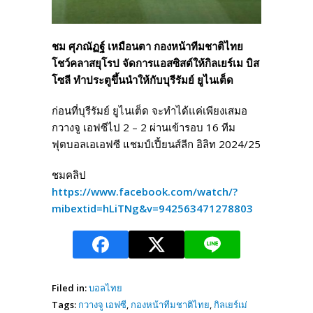
ชม ศุภณัฏฐ์ เหมือนตา กองหน้าทีมชาติไทย
โชว์คลาสยุโรป จัดการแอสซิสต์ให้กิลเยร์เม บิส
โซลี ทำประตูขึ้นนำให้กับบุรีรัมย์ ยูไนเต็ด
ก่อนที่บุรีรัมย์ ยูไนเต็ด จะทำได้แค่เพียงเสมอ
กวางจู เอฟซีไป 2 – 2 ผ่านเข้ารอบ 16 ทีม
ฟุตบอลเอเอฟซี แชมป์เปี้ยนส์ลีก อิลิท 2024/25
ชมคลิป
https://www.facebook.com/watch/?
mibextid=hLiTNg&v=942563471278803
Filed in:
บอลไทย
Tags:
กวางจู เอฟซี
,
กองหน้าทีมชาติไทย
,
กิลเยร์เม่