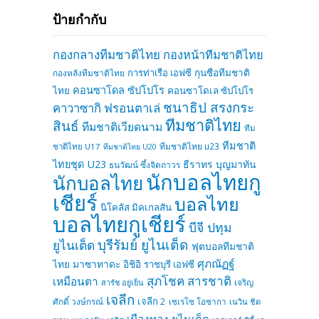
ป้ายกำกับ
กองกลางทีมชาติไทย
กองหน้าทีมชาติไทย
การท่าเรือ เอฟซี
กุนซือทีมชาติ
กองหลังทีมชาติไทย
คอนซาโดล ซัปโปโร
ไทย
คอนซาโดเล ซัปโปโร
ชนาธิป สรงกระ
คาวาซากิ ฟรอนตาเล่
ทีมชาติไทย
สินธ์
ทีมชาติเวียดนาม
ทีม
ทีมชาติ
ทีมชาติไทย u23
ชาติไทย U17
ทีมชาติไทย U20
ไทยชุด U23
ธีราทร บุญมาทัน
ธนวัฒน์ ซึ้งจิตถาวร
นักบอลไทยกู
นักบอลไทย
เชียร์
บอลไทย
นิโคลัส มิคเกลสัน
บอลไทยกูเชียร์
บีจี ปทุม
บุรีรัมย์ ยูไนเต็ด
ยูไนเต็ด
ฟุตบอลทีมชาติ
ศุภณัฏฐ์
ไทย
มาซาทาดะ อิชิอิ
ราชบุรี เอฟซี
สุภโชค สารชาติ
เหมือนตา
เจริญ
สารัช อยู่เย็น
เจลีก
เจลีก 2
ศักดิ์ วงษ์กรณ์
เซเรโซ โอซากา
เนวิน ชิด