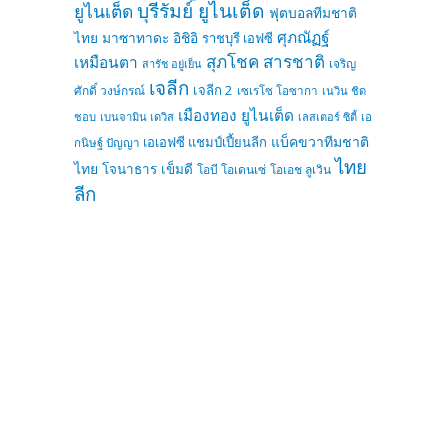
บุรีรัมย์ ยูไนเต็ด
ยูไนเต็ด
ฟุตบอลทีมชาติ
ศุภณัฏฐ์
ไทย
มาซาทาดะ อิชิอิ
ราชบุรี เอฟซี
สุภโชค สารชาติ
เหมือนตา
เจริญ
สารัช อยู่เย็น
เจลีก
เจลีก 2
ศักดิ์ วงษ์กรณ์
เซเรโซ โอซากา
เนวิน ชิด
เมืองทอง ยูไนเต็ด
ชอบ
เบนจามิน เดวิส
เลสเตอร์ ซิตี้
เอ
แบ็คขวาทีมชาติ
เอเอฟซี แชมป์เปี้ยนลีก
กนิษฐ์ ปัญญา
ไทย
ไทย
โจนาธาร เข็มดี
โอบี โอเดนเซ่
โอเอช ลูเวิน
ลีก