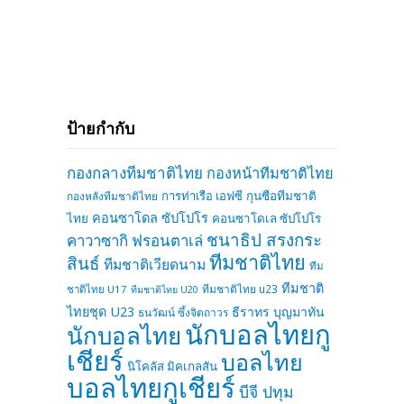
ป้ายกำกับ
กองกลางทีมชาติไทย
กองหน้าทีมชาติไทย
การท่าเรือ เอฟซี
กุนซือทีมชาติ
กองหลังทีมชาติไทย
คอนซาโดล ซัปโปโร
ไทย
คอนซาโดเล ซัปโปโร
ชนาธิป สรงกระ
คาวาซากิ ฟรอนตาเล่
ทีมชาติไทย
สินธ์
ทีมชาติเวียดนาม
ทีม
ทีมชาติ
ทีมชาติไทย u23
ชาติไทย U17
ทีมชาติไทย U20
ไทยชุด U23
ธีราทร บุญมาทัน
ธนวัฒน์ ซึ้งจิตถาวร
นักบอลไทยกู
นักบอลไทย
เชียร์
บอลไทย
นิโคลัส มิคเกลสัน
บอลไทยกูเชียร์
บีจี ปทุม