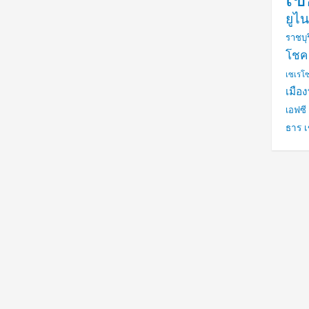
ยูไน
ราชบุร
โชค
เซเรโ
เมือ
เอฟซี 
ธาร เ