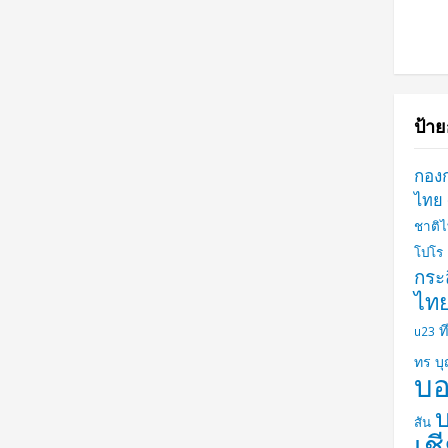
ป้าย
กอง
ไทย
ชาติ
โปโร
กระส
ไท
ท
u23
ทร บ
บอ
สัน
เชี