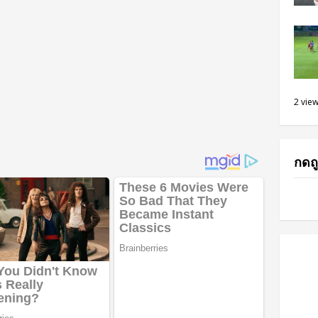
2 vie
กดถู