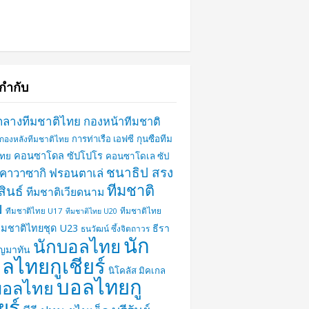
กำกับ
กลางทีมชาติไทย
กองหน้าทีมชาติ
การท่าเรือ เอฟซี
กุนซือทีม
กองหลังทีมชาติไทย
คอนซาโดล ซัปโปโร
ไทย
คอนซาโดเล ซัป
ชนาธิป สรง
คาวาซากิ ฟรอนตาเล่
ทีมชาติ
ินธ์
ทีมชาติเวียดนาม
ย
ทีมชาติไทย
ทีมชาติไทย U17
ทีมชาติไทย U20
ีมชาติไทยชุด U23
ธีรา
ธนวัฒน์ ซึ้งจิตถาวร
นัก
นักบอลไทย
ุญมาทัน
ลไทยกูเชียร์
นิโคลัส มิคเกล
บอลไทยกู
บอลไทย
ยร์