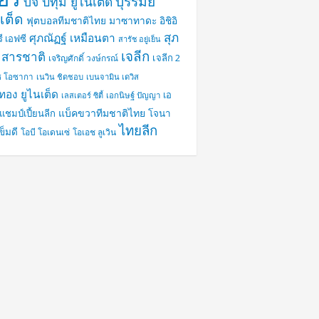
บุรีรัมย์
บีจี ปทุม ยูไนเต็ด
เต็ด
ฟุตบอลทีมชาติไทย
มาซาทาดะ อิชิอิ
สุภ
ศุภณัฏฐ์ เหมือนตา
ี เอฟซี
สารัช อยู่เย็น
เจลีก
 สารชาติ
เจลีก 2
เจริญศักดิ์ วงษ์กรณ์
ซ โอซากา
เนวิน ชิดชอบ
เบนจามิน เดวิส
งทอง ยูไนเต็ด
เอ
เลสเตอร์ ซิตี้
เอกนิษฐ์ ปัญญา
แบ็คขวาทีมชาติไทย
แชมป์เปี้ยนลีก
โจนา
ไทยลีก
ข็มดี
โอบี โอเดนเซ่
โอเอช ลูเวิน