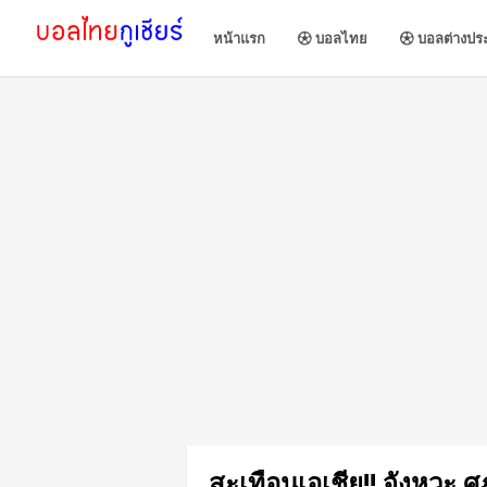
หน้าแรก
บอลไทย
บอลต่างปร
สะเทือนเอเชีย!! จังหวะ ศุ