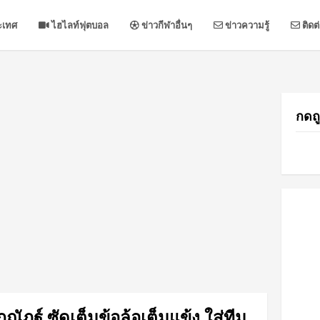
ะเทศ
ไฮไลท์ฟุตบอล
ข่าวกีฬาอื่นๆ
ข่าวความรู้
ติดต
กดถู
ภณัฏฐ์ ซัดเต็มข้อล้อเต็มแข้ง ใส่ทีม