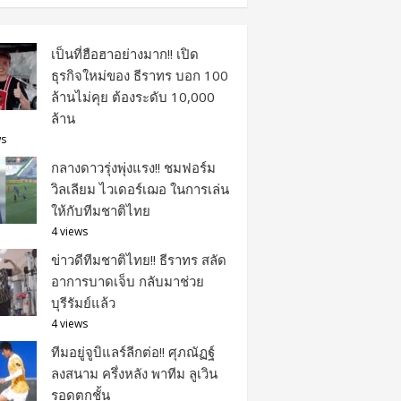
เป็นที่ฮือฮาอย่างมาก!! เปิด
ธุรกิจใหม่ของ ธีราทร บอก 100
ล้านไม่คุย ต้องระดับ 10,000
ล้าน
ws
กลางดาวรุ่งพุ่งแรง!! ชมฟอร์ม
วิลเลียม ไวเดอร์เฌอ ในการเล่น
ให้กับทีมชาติไทย
4 views
ข่าวดีทีมชาติไทย!! ธีราทร สลัด
อาการบาดเจ็บ กลับมาช่วย
บุรีรัมย์แล้ว
4 views
ทีมอยู่จูบิแลร์ลีกต่อ!! ศุภณัฏฐ์
ลงสนาม ครึ่งหลัง พาทีม ลูเวิน
รอดตกชั้น