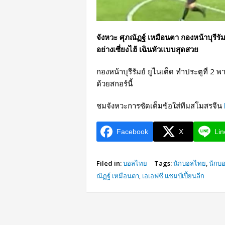
จังหวะ ศุภณัฏฐ์ เหมือนตา กองหน้าบุรีรัม
อย่างเซี่ยงไฮ้ เฉินหัวแบบสุดสวย
กองหน้าบุรีรัมย์ ยูไนเต็ด ทำประตูที่ 2 พ
ด้วยสกอร์นี้
ชมจังหวะการซัดเต็มข้อใส่ทีมสโมสรจีน
Facebook
X
Lin
Filed in:
บอลไทย
Tags:
นักบอลไทย
,
นักบอ
ณัฏฐ์ เหมือนตา
,
เอเอฟซี แชมป์เปี้ยนลีก