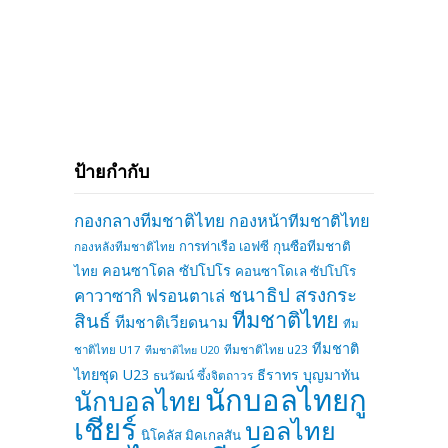
ป้ายกำกับ
กองกลางทีมชาติไทย
กองหน้าทีมชาติไทย
การท่าเรือ เอฟซี
กุนซือทีมชาติ
กองหลังทีมชาติไทย
คอนซาโดล ซัปโปโร
ไทย
คอนซาโดเล ซัปโปโร
ชนาธิป สรงกระ
คาวาซากิ ฟรอนตาเล่
ทีมชาติไทย
สินธ์
ทีมชาติเวียดนาม
ทีม
ทีมชาติ
ทีมชาติไทย u23
ชาติไทย U17
ทีมชาติไทย U20
ไทยชุด U23
ธีราทร บุญมาทัน
ธนวัฒน์ ซึ้งจิตถาวร
นักบอลไทยกู
นักบอลไทย
เชียร์
บอลไทย
นิโคลัส มิคเกลสัน