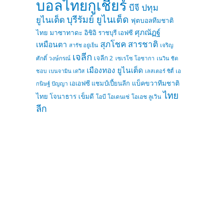
บอลไทยกูเชียร์
บีจี ปทุม
บุรีรัมย์ ยูไนเต็ด
ยูไนเต็ด
ฟุตบอลทีมชาติ
ศุภณัฏฐ์
ไทย
มาซาทาดะ อิชิอิ
ราชบุรี เอฟซี
สุภโชค สารชาติ
เหมือนตา
เจริญ
สารัช อยู่เย็น
เจลีก
เจลีก 2
ศักดิ์ วงษ์กรณ์
เซเรโซ โอซากา
เนวิน ชิด
เมืองทอง ยูไนเต็ด
ชอบ
เบนจามิน เดวิส
เลสเตอร์ ซิตี้
เอ
แบ็คขวาทีมชาติ
เอเอฟซี แชมป์เปี้ยนลีก
กนิษฐ์ ปัญญา
ไทย
ไทย
โจนาธาร เข็มดี
โอบี โอเดนเซ่
โอเอช ลูเวิน
ลีก