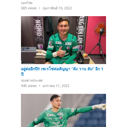
บอลไทย
665
views
กุมภาพันธ์ 16, 2022
อยู่ต่ออีกปี!! เซเรโซ่ต่อสัญญา “ดัง วาน ลัม” อีก 1
ปี
บอลต่างประเทศ
945
views
มกราคม 11, 2022