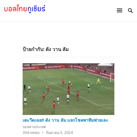
ป้ายกำกับ:
ดัง วาน ลัม
เตะวืดเฉย!! ดัง วาน ลัม แจกโชคพาทีมพ่ายเละ
บอลต่างประเทศ
304
views
กันยายน 5, 2024