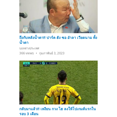
ถึงกับหลังน้ำตา!! ปาร์ค ฮัง ซอ อำลา เวียดนาม ทั้ง
น้ำตา
บอลต่างประเทศ
366
views
กุมภาพันธ์ 3, 2023
กลับมาแล้ว!! เหงียน กวง ไฮ ลงให้โปเกมส์แรกใน
รอบ 3 เดือน