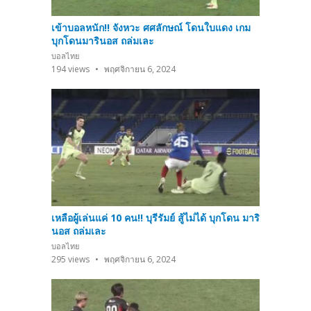
เข้าบอลหนัก!! จังหวะ ศศลักษณ์ โดนใบแดง เกม
บุกโดนมารินอส ถล่มเละ
บอลไทย
194
views
พฤศจิกายน 6, 2024
เหลือผู้เล่นแค่ 10 คน!! บุรีรัมย์ สู้ไม่ได้ บุกโดน มาริ
นอส ถล่มเละ
บอลไทย
295
views
พฤศจิกายน 6, 2024