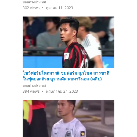
บอลต่างประเทศ
302
views
ตุลาคม 11, 2023
โชว์ฟอร์มโหดมาก!! ชมฟอร์ม สุภโชค สารชาติ
ในฟุตบอลถ้วย ลูวานคัพ พบมารินอส (คลิป)
บอลต่างประเทศ
394
views
พฤษภาคม 24, 2023