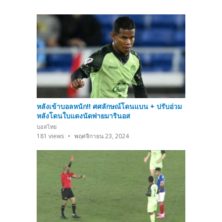
หลังเข้าบอลหนัก!! ศศลักษณ์โดนแบน + ปรับอ่วม
หลังโดนใบแดงนัดพ่ายมารินอส
บอลไทย
181
views
พฤศจิกายน 23, 2024