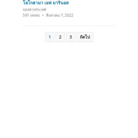
โยโกฮามา เอฟ มารินอส
บอลต่างประเทศ
591
views
สิงหาคม 7, 2022
Posts
1
2
3
ถัดไป
pagination