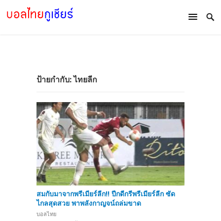
ป้ายกำกับ:
ไทยลีก
สมกับมาจากพรีเมียร์ลีก!! ปีกดีกรีพรีเมียร์ลีก ซัด
ไกลสุดสวย พาพลังกาญจน์ถล่มขาด
บอลไทย