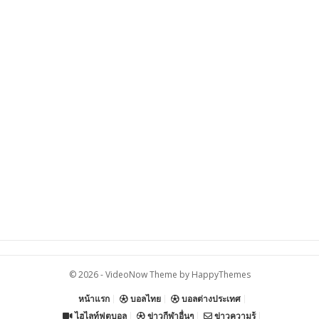
© 2026 -
VideoNow Theme
by
HappyThemes
หน้าแรก
บอลไทย
บอลต่างประเทศ
ไฮไลท์ฟุตบอล
ข่าวกีฬาอื่นๆ
ข่าวความรู้