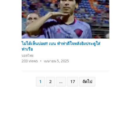
ไม่ได้เห็นบ่อย!! เบน ทำท่าดีใจหลังยิงประตูใส่
ท่าเรือ
บอลไทย
203
views
เมษายน 5, 2025
Posts
1
2
…
17
ถัดไป
pagination