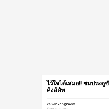
ไว้ใจได้เสมอ!! ชมประตูช
คิงส์คัพ
kelwinkongkaew