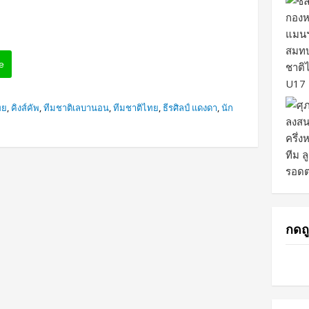
e
ทย
,
คิงส์คัพ
,
ทีมชาติเลบานอน
,
ทีมชาติไทย
,
ธีรศิลป์ แดงดา
,
นัก
กดถู