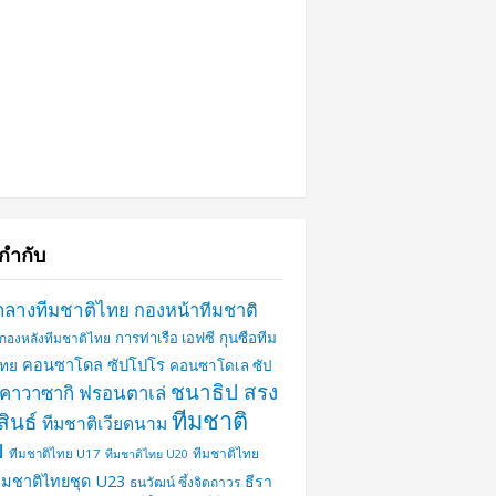
กำกับ
กลางทีมชาติไทย
กองหน้าทีมชาติ
การท่าเรือ เอฟซี
กุนซือทีม
กองหลังทีมชาติไทย
คอนซาโดล ซัปโปโร
ไทย
คอนซาโดเล ซัป
ชนาธิป สรง
คาวาซากิ ฟรอนตาเล่
ทีมชาติ
ินธ์
ทีมชาติเวียดนาม
ย
ทีมชาติไทย
ทีมชาติไทย U17
ทีมชาติไทย U20
ีมชาติไทยชุด U23
ธีรา
ธนวัฒน์ ซึ้งจิตถาวร