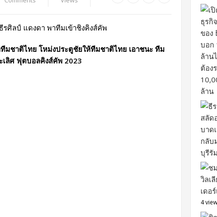
Comments
Views
ทีมชาติไทย โหม่งประตูชัยให้ทีมชาติไทย เอาชนะ ทีม
ะเลิศ ฟุตบอลคิงส์คัพ 2023
4 vie