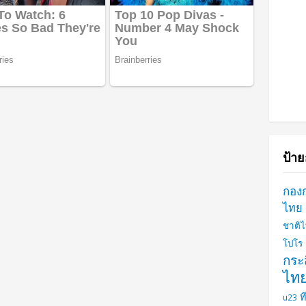
ป้าย
กอง
ไทย
ชาติ
โปโร
กระส
ไท
ท
u23