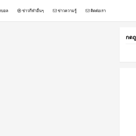
ตบอล
ข่าวกีฬาอื่นๆ
ข่าวความรู้
ติดต่อเรา
กดถู