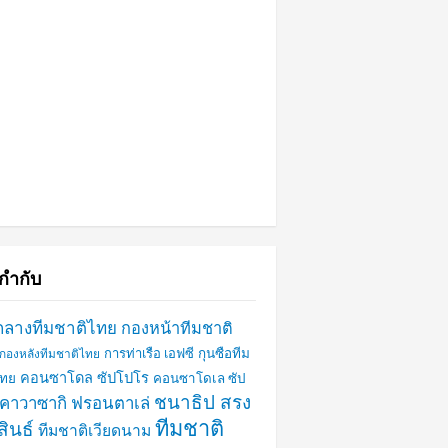
กำกับ
กลางทีมชาติไทย
กองหน้าทีมชาติ
การท่าเรือ เอฟซี
กุนซือทีม
กองหลังทีมชาติไทย
คอนซาโดล ซัปโปโร
ไทย
คอนซาโดเล ซัป
ชนาธิป สรง
คาวาซากิ ฟรอนตาเล่
ทีมชาติ
ินธ์
ทีมชาติเวียดนาม