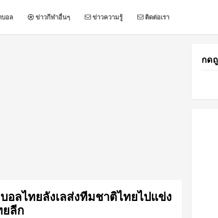
ตบอล
ข่าวกีฬาอื่นๆ
ข่าวความรู้
ติดต่อเรา
กดถู
ตบอลไทยลังเลส่งทีมชาติไทยไปแข่ง
ทยลีก