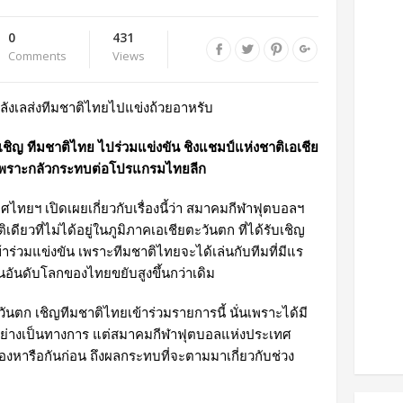
0
431
Comments
Views
ชิญ ทีมชาติไทย ไปร่วมแข่งขัน ชิงแชมป์แห่งชาติเอเชีย
ม เพราะกลัวกระทบต่อโปรแกรมไทยลีก
ยฯ เปิดเผยเกี่ยวกับเรื่องนี้ว่า สมาคมกีฬาฟุตบอลฯ
ดียวที่ไม่ได้อยู่ในภูมิภาคเอเชียตะวันตก ที่ได้รับเชิญ
เข้าร่วมแข่งขัน เพราะทีมชาติไทยจะได้เล่นกับทีมที่มีแร
ในอันดับโลกของไทยขยับสูงขึ้นกว่าเดิม
ันตก เชิญทีมชาติไทยเข้าร่วมรายการนี้ นั่นเพราะได้มี
ราอย่างเป็นทางการ แต่สมาคมกีฬาฟุตบอลแห่งประเทศ
องหารือกันก่อน ถึงผลกระทบที่จะตามมาเกี่ยวกับช่วง