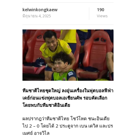
kelwinkongkaew
190
มิถุนายน 4, 2025
Views
ทีมชาติไทยชุดใหญ่ ลงอุ่นเครื่องในฟุตบอลฟีฟ่า
เดย์ก่อนแข่งฟุตบอลเอเชียนคัพ รอบคัดเลือก
โดยพบกับทีมชาติอินเดีย
ผลปรากฎว่าทีมชาติไทย โชว์โหด ชนะอินเดีย
ไป 2 – 0 โดยได้ 2 ประตูจาก เบน เดวิส และปร
เมศย์ อาจวิไล