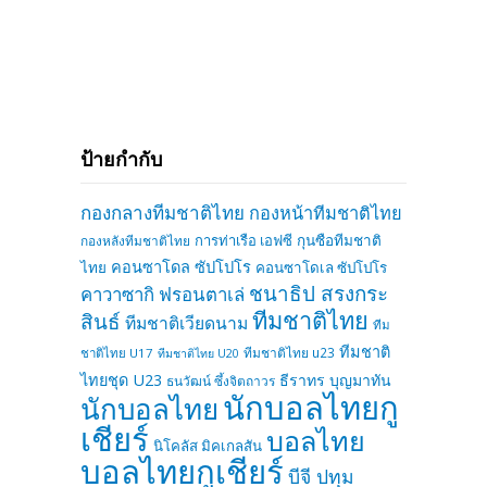
ป้ายกำกับ
กองกลางทีมชาติไทย
กองหน้าทีมชาติไทย
การท่าเรือ เอฟซี
กุนซือทีมชาติ
กองหลังทีมชาติไทย
คอนซาโดล ซัปโปโร
ไทย
คอนซาโดเล ซัปโปโร
ชนาธิป สรงกระ
คาวาซากิ ฟรอนตาเล่
ทีมชาติไทย
สินธ์
ทีมชาติเวียดนาม
ทีม
ทีมชาติ
ทีมชาติไทย u23
ชาติไทย U17
ทีมชาติไทย U20
ไทยชุด U23
ธีราทร บุญมาทัน
ธนวัฒน์ ซึ้งจิตถาวร
นักบอลไทยกู
นักบอลไทย
เชียร์
บอลไทย
นิโคลัส มิคเกลสัน
บอลไทยกูเชียร์
บีจี ปทุม