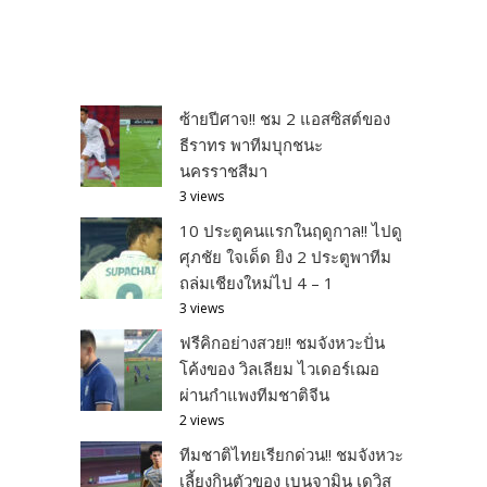
ซ้ายปีศาจ!! ชม 2 แอสซิสต์ของ
ธีราทร พาทีมบุกชนะ
นครราชสีมา
3 views
10 ประตูคนแรกในฤดูกาล!! ไปดู
ศุภชัย ใจเด็ด ยิง 2 ประตูพาทีม
ถล่มเชียงใหม่ไป 4 – 1
3 views
ฟรีคิกอย่างสวย!! ชมจังหวะปั่น
โค้งของ วิลเลียม ไวเดอร์เฌอ
ผ่านกำแพงทีมชาติจีน
2 views
ทีมชาติไทยเรียกด่วน!! ชมจังหวะ
เลี้ยงกินตัวของ เบนจามิน เดวิส