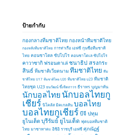
ป้ายกำกับ
กองกลางทีมชาติไทย
กองหน้าทีมชาติไทย
การท่าเรือ เอฟซี
กุนซือทีมชาติ
กองหลังทีมชาติไทย
คอนซาโดล ซัปโปโร
ไทย
คอนซาโดเล ซัปโปโร
ชนาธิป สรงกระ
คาวาซากิ ฟรอนตาเล่
ทีมชาติไทย
สินธ์
ทีมชาติเวียดนาม
ทีม
ทีมชาติ
ทีมชาติไทย u23
ชาติไทย U17
ทีมชาติไทย U20
ไทยชุด U23
ธีราทร บุญมาทัน
ธนวัฒน์ ซึ้งจิตถาวร
นักบอลไทยกู
นักบอลไทย
เชียร์
บอลไทย
นิโคลัส มิคเกลสัน
บอลไทยกูเชียร์
บีจี ปทุม
บุรีรัมย์ ยูไนเต็ด
ยูไนเต็ด
ฟุตบอลทีมชาติ
ศุภณัฏฐ์
ไทย
มาซาทาดะ อิชิอิ
ราชบุรี เอฟซี