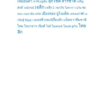
สุภโชค สารชาติ
เหมือนตา
เจริญ
สารัช อยู่เย็น
เจลีก
เจลีก 2
ศักดิ์ วงษ์กรณ์
เซเรโซ โอซากา
เนวิน ชิด
เมืองทอง ยูไนเต็ด
ชอบ
เบนจามิน เดวิส
เลสเตอร์ ซิตี้
เอ
แบ็คขวาทีมชาติ
เอเอฟซี แชมป์เปี้ยนลีก
กนิษฐ์ ปัญญา
ไทย
ไทย
โจนาธาร เข็มดี
โอบี โอเดนเซ่
โอเอช ลูเวิน
ลีก