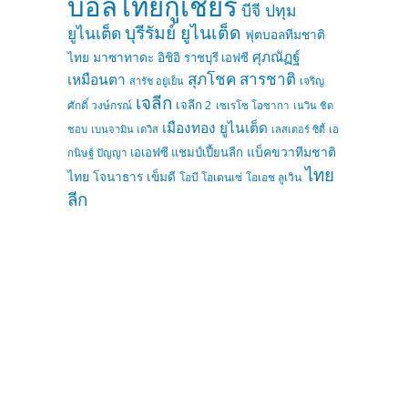
บอลไทยกูเชียร์
บีจี ปทุม
บุรีรัมย์ ยูไนเต็ด
ยูไนเต็ด
ฟุตบอลทีมชาติ
ศุภณัฏฐ์
ไทย
มาซาทาดะ อิชิอิ
ราชบุรี เอฟซี
สุภโชค สารชาติ
เหมือนตา
เจริญ
สารัช อยู่เย็น
เจลีก
เจลีก 2
ศักดิ์ วงษ์กรณ์
เซเรโซ โอซากา
เนวิน ชิด
เมืองทอง ยูไนเต็ด
ชอบ
เบนจามิน เดวิส
เลสเตอร์ ซิตี้
เอ
แบ็คขวาทีมชาติ
เอเอฟซี แชมป์เปี้ยนลีก
กนิษฐ์ ปัญญา
ไทย
ไทย
โจนาธาร เข็มดี
โอบี โอเดนเซ่
โอเอช ลูเวิน
ลีก