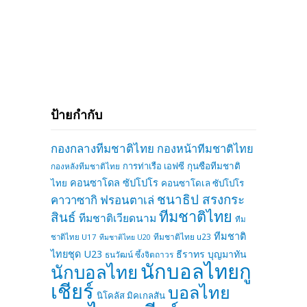
ป้ายกำกับ
กองกลางทีมชาติไทย
กองหน้าทีมชาติไทย
การท่าเรือ เอฟซี
กุนซือทีมชาติ
กองหลังทีมชาติไทย
คอนซาโดล ซัปโปโร
ไทย
คอนซาโดเล ซัปโปโร
ชนาธิป สรงกระ
คาวาซากิ ฟรอนตาเล่
ทีมชาติไทย
สินธ์
ทีมชาติเวียดนาม
ทีม
ทีมชาติ
ทีมชาติไทย u23
ชาติไทย U17
ทีมชาติไทย U20
ไทยชุด U23
ธีราทร บุญมาทัน
ธนวัฒน์ ซึ้งจิตถาวร
นักบอลไทยกู
นักบอลไทย
เชียร์
บอลไทย
นิโคลัส มิคเกลสัน