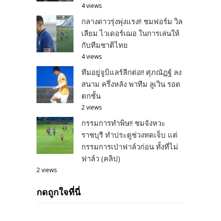
4 views
กลางดาวรุ่งพุ่งแรง!! ชมฟอร์ม วิล
เลียม ไวเดอร์เฌอ ในการเล่นให้
กับทีมชาติไทย
4 views
ทีมอยู่จูบิแลร์ลีกต่อ!! ศุภณัฏฐ์ ลง
สนาม ครึ่งหลัง พาทีม ลูเวิน รอด
ตกชั้น
2 views
กรรมการทำพิษ!! ชมจังหวะ
ราชบุรี ทำประตูช่วงทดเจ็บ แต่
กรรมการเป่าฟาล์วก่อน ทั้งที่ไม่
ฟาล์ว (คลิป)
2 views
กดถูกใจที่นี่