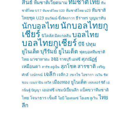
ทีมชาติไทย
สินธ์
ทีมชาติเวียดนาม
ทีม
ทีมชาติ
ทีมชาติไทย u23
ชาติไทย U17
ทีมชาติไทย U20
ไทยชุด U23
ธีราทร บุญมาทัน
ธนวัฒน์ ซึ้งจิตถาวร
นักบอลไทยกู
นักบอลไทย
เชียร์
บอลไทย
นิโคลัส มิคเกลสัน
บอลไทยกูเชียร์
บีจี ปทุม
บุรีรัมย์ ยูไนเต็ด
ยูไนเต็ด
ฟุตบอลทีมชาติ
ศุภณัฏฐ์
ไทย
มาซาทาดะ อิชิอิ
ราชบุรี เอฟซี
สุภโชค สารชาติ
เหมือนตา
เจริญ
สารัช อยู่เย็น
เจลีก
เจลีก 2
ศักดิ์ วงษ์กรณ์
เซเรโซ โอซากา
เนวิน ชิด
เมืองทอง ยูไนเต็ด
ชอบ
เบนจามิน เดวิส
เลสเตอร์ ซิตี้
เอ
แบ็คขวาทีมชาติ
เอเอฟซี แชมป์เปี้ยนลีก
กนิษฐ์ ปัญญา
ไทย
ไทย
โจนาธาร เข็มดี
โอบี โอเดนเซ่
โอเอช ลูเวิน
ลีก