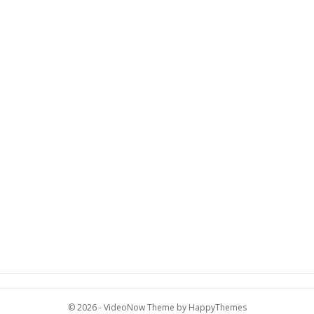
© 2026 -
VideoNow Theme
by
HappyThemes