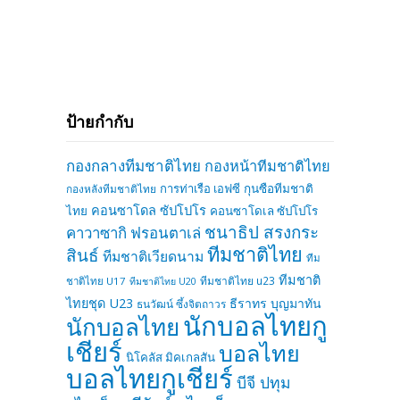
ป้ายกำกับ
กองกลางทีมชาติไทย
กองหน้าทีมชาติไทย
การท่าเรือ เอฟซี
กุนซือทีมชาติ
กองหลังทีมชาติไทย
คอนซาโดล ซัปโปโร
ไทย
คอนซาโดเล ซัปโปโร
ชนาธิป สรงกระ
คาวาซากิ ฟรอนตาเล่
ทีมชาติไทย
สินธ์
ทีมชาติเวียดนาม
ทีม
ทีมชาติ
ทีมชาติไทย u23
ชาติไทย U17
ทีมชาติไทย U20
ไทยชุด U23
ธีราทร บุญมาทัน
ธนวัฒน์ ซึ้งจิตถาวร
นักบอลไทยกู
นักบอลไทย
เชียร์
บอลไทย
นิโคลัส มิคเกลสัน
บอลไทยกูเชียร์
บีจี ปทุม