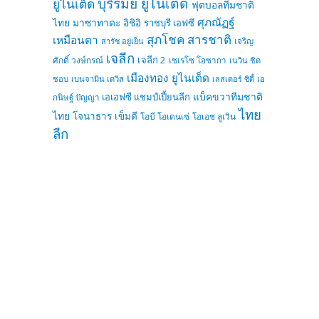
บุรีรัมย์ ยูไนเต็ด
ยูไนเต็ด
ฟุตบอลทีมชาติ
ศุภณัฏฐ์
ไทย
มาซาทาดะ อิชิอิ
ราชบุรี เอฟซี
สุภโชค สารชาติ
เหมือนตา
เจริญ
สารัช อยู่เย็น
เจลีก
เจลีก 2
ศักดิ์ วงษ์กรณ์
เซเรโซ โอซากา
เนวิน ชิด
เมืองทอง ยูไนเต็ด
ชอบ
เบนจามิน เดวิส
เลสเตอร์ ซิตี้
เอ
แบ็คขวาทีมชาติ
เอเอฟซี แชมป์เปี้ยนลีก
กนิษฐ์ ปัญญา
ไทย
ไทย
โจนาธาร เข็มดี
โอบี โอเดนเซ่
โอเอช ลูเวิน
ลีก