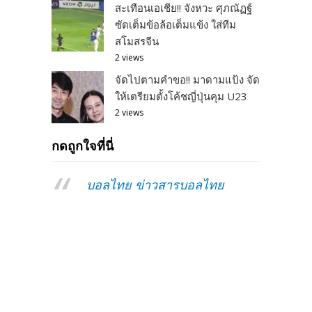
สะเทือนเอเชีย!! จังหวะ ศุภณัฏฐ์
ซัดเต็มข้อล้อเต็มแข้ง ใส่ทีม
สโมสรจีน
2 views
จัดไปตามคำขอ!! มาดามแป้ง จัด
ให้เตรียมตั้งโค้ชญี่ปุ่นคุม U23
2 views
กดถูกใจที่นี่
บอลไทย ข่าวสารบอลไทย