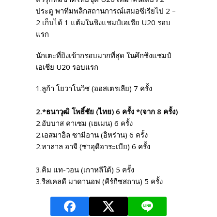
ประตู พาทีมพลิกสถานการณ์เสมอซีเรียไป 2 –
2 เก็บได้ 1 แต้มในชิงแชมป์เอเชีย U20 รอบ
แรก
นักเตะที่ยิงเข้ากรอบมากที่สุด ในศึกชิงแชมป์
เอเชีย U20 รอบแรก
1.ลูก้า โยวาโนวิช (ออสเตรเลีย) 7 ครั้ง
2.*ธนาวุฒิ โพธิ์ชัย (ไทย) 6 ครั้ง *(จาก 8 ครั้ง)
2.อับบาส คาเซม (เยเมน) 6 ครั้ง
2.เอสมาอิล ซามีอาน (อิหร่าน) 6 ครั้ง
2.ทาลาล ฮาจี (ซาอุดีอาระเบีย) 6 ครั้ง
3.คิม แท-วอน (เกาหลีใต้) 5 ครั้ง
3.รีสเคลดี มาดานอฟ (คีร์กีซสถาน) 5 ครั้ง