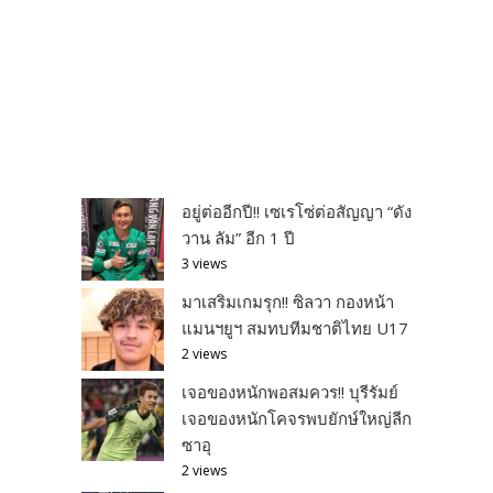
อยู่ต่ออีกปี!! เซเรโซ่ต่อสัญญา “ดัง
วาน ลัม” อีก 1 ปี
3 views
มาเสริมเกมรุก!! ซิลวา กองหน้า
แมนฯยูฯ สมทบทีมชาติไทย U17
2 views
เจอของหนักพอสมควร!! บุรีรัมย์
เจอของหนักโคจรพบยักษ์ใหญ่ลีก
ซาอุ
2 views