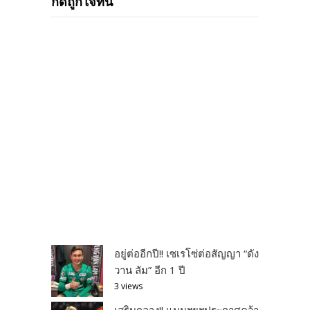
กดถูกใจที่นี่
อยู่ต่ออีกปี!! เซเรโซ่ต่อสัญญา “ดัง
วาน ลัม” อีก 1 ปี
3 views
เสริมกลาง!! แมนฯยูฯประกาศคว้า