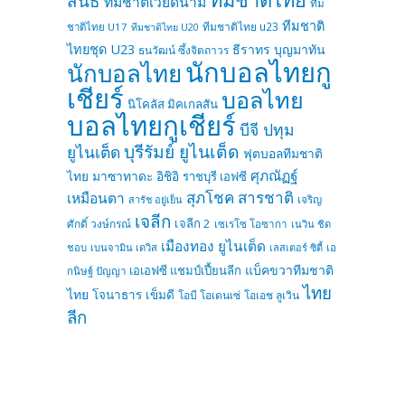
สินธ์
ทีมชาติเวียดนาม
ทีม
ทีมชาติ
ทีมชาติไทย u23
ชาติไทย U17
ทีมชาติไทย U20
ไทยชุด U23
ธีราทร บุญมาทัน
ธนวัฒน์ ซึ้งจิตถาวร
นักบอลไทยกู
นักบอลไทย
เชียร์
บอลไทย
นิโคลัส มิคเกลสัน
บอลไทยกูเชียร์
บีจี ปทุม
บุรีรัมย์ ยูไนเต็ด
ยูไนเต็ด
ฟุตบอลทีมชาติ
ศุภณัฏฐ์
ไทย
มาซาทาดะ อิชิอิ
ราชบุรี เอฟซี
สุภโชค สารชาติ
เหมือนตา
เจริญ
สารัช อยู่เย็น
เจลีก
เจลีก 2
ศักดิ์ วงษ์กรณ์
เซเรโซ โอซากา
เนวิน ชิด
เมืองทอง ยูไนเต็ด
ชอบ
เบนจามิน เดวิส
เลสเตอร์ ซิตี้
เอ
แบ็คขวาทีมชาติ
เอเอฟซี แชมป์เปี้ยนลีก
กนิษฐ์ ปัญญา
ไทย
ไทย
โจนาธาร เข็มดี
โอบี โอเดนเซ่
โอเอช ลูเวิน
ลีก