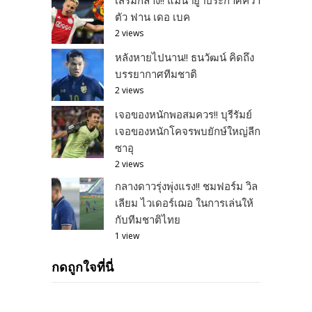
ตัว ฟาน เดอ เบค
2 views
หลังหายไปนาน!! ธนวัฒน์ คิดถึง
บรรยากาศทีมชาติ
2 views
เจอของหนักพอสมควร!! บุรีรัมย์
เจอของหนักโคจรพบยักษ์ใหญ่ลีก
ซาอุ
2 views
กลางดาวรุ่งพุ่งแรง!! ชมฟอร์ม วิล
เลียม ไวเดอร์เฌอ ในการเล่นให้
กับทีมชาติไทย
1 view
กดถูกใจที่นี่