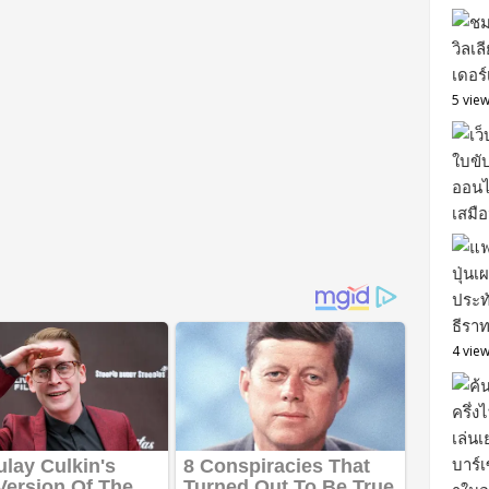
5 vie
4 vie