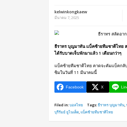
kelwinkongkaew
มีนาคม 7, 2025
ธีราทร บุญมาทัน แบ็คซ้ายทีมชาติไทย สล
ได้รับบาดเจ็บพักมาแล้ว 1 เดือนกว่าๆ
แบ็คซ้ายทีมชาติไทย คาดจะคัมแบ็คกลับมา
ซิมในวันที่ 11 มีนาคมนี้
Facebook
X
Lin
Filed in:
บอลไทย
Tags:
ธีราทร บุญมาทัน
,
บุรีรัมย์ ยูไนเต็ด
,
แบ็คซ้ายทีมชาติไทย