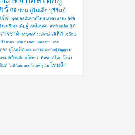
บอลไทยกู
บอลไทย
ยร์
บุรีรัมย์
บีจี ปทุม ยูไนเต็ด
เต็ด
ฟุตบอลทีมชาติไทย
มาซาทาดะ อิชิอิ
สุภ
ศุภณัฏฐ์ เหมือนตา
ี เอฟซี
สารัช อยู่เย็น
เจลีก
 สารชาติ
เจลีก 2
เจริญศักดิ์ วงษ์กรณ์
ซ โอซากา
เนวิน ชิดชอบ
เบนจามิน เดวิส
งทอง ยูไนเต็ด
เอ
เลสเตอร์ ซิตี้
เอกนิษฐ์ ปัญญา
แบ็คขวาทีมชาติไทย
แชมป์เปี้ยนลีก
โจนา
ไทยลีก
ข็มดี
โอบี โอเดนเซ่
โอเอช ลูเวิน