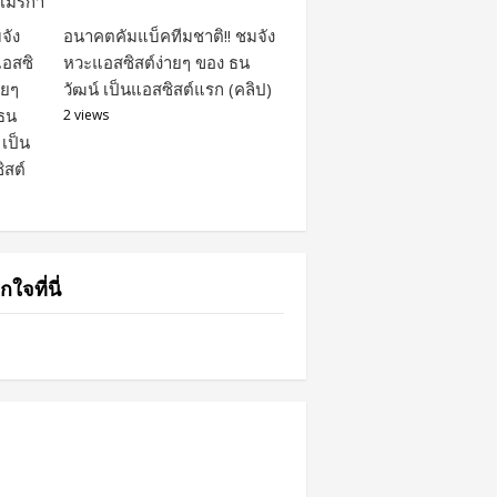
อนาคตคัมแบ็คทีมชาติ!! ชมจัง
หวะแอสซิสต์ง่ายๆ ของ ธน
วัฒน์ เป็นแอสซิสต์แรก (คลิป)
2 views
กใจที่นี่