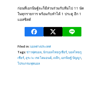
ก่อนที่เอกนิษฐ์จะก็มีส่วนร่วมกับทีมไป 11 นัด
ในทุกรายการ พร้อมกับทำได้ 1 ประตู อีก 1
แอสซิสต์
Filed in:
บอลต่างประเทศ
Tags:
ข่าวฟุตบอล
,
นักบอลไทยกูเชียร์
,
บอลไทยกู
เชียร์
,
อุระวะ เรด ไดมอนด์
,
เจลีก
,
เอกนิษฐ์ ปัญญา
,
โปรแกรมฟุตบอล