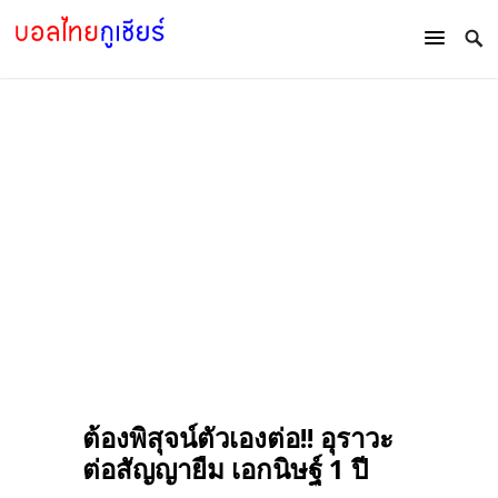
ต้องพิสุจน์ตัวเองต่อ!! อุราวะ
ต่อสัญญายืม เอกนิษฐ์ 1 ปี