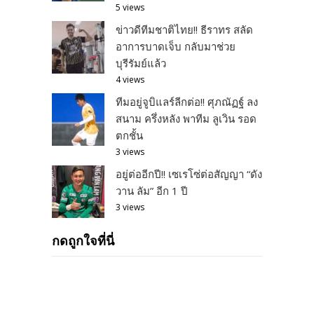
5 views
ข่าวดีทีมชาติไทย!! ธีราทร สลัด
อาการบาดเจ็บ กลับมาช่วย
บุรีรัมย์แล้ว
4 views
ทีมอยู่จูบิแลร์ลีกต่อ!! ศุภณัฏฐ์ ลง
สนาม ครึ่งหลัง พาทีม ลูเวิน รอด
ตกชั้น
3 views
อยู่ต่ออีกปี!! เซเรโซ่ต่อสัญญา “ดัง
วาน ลัม” อีก 1 ปี
3 views
กดถูกใจที่นี่