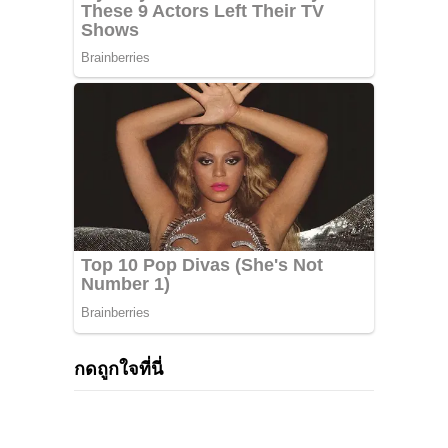
กดถูกใจที่นี่