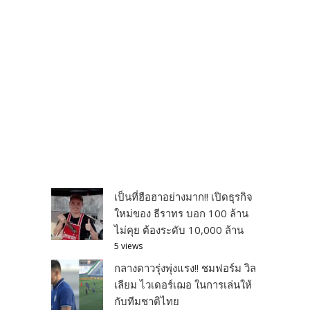
เป็นที่ฮือฮาอย่างมาก!! เปิดธุรกิจ
ใหม่ของ ธีราทร บอก 100 ล้าน
ไม่คุย ต้องระดับ 10,000 ล้าน
5 views
กลางดาวรุ่งพุ่งแรง!! ชมฟอร์ม วิล
เลียม ไวเดอร์เฌอ ในการเล่นให้
กับทีมชาติไทย