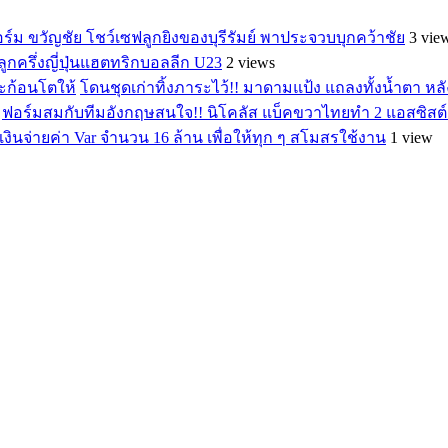
ร์ม ขวัญชัย โชว์เซฟลูกยิงของบุรีรัมย์ พาประจวบบุกคว้าชัย
3 vie
ลูกครึ่งญี่ปุ่นแฮตทริกบอลลีก U23
2 views
โดนชุดเก่าทิ้งภาระไว้!! มาดามแป้ง แถลงทั้งน้ำตา หล
ฟอร์มสมกับทีมอังกฤษสนใจ!! นิโคลัส แบ็คขวาไทยทำ 2 แอสซิสต
มเงินจ่ายค่า Var จำนวน 16 ล้าน เพื่อให้ทุก ๆ สโมสรใช้งาน
1 view