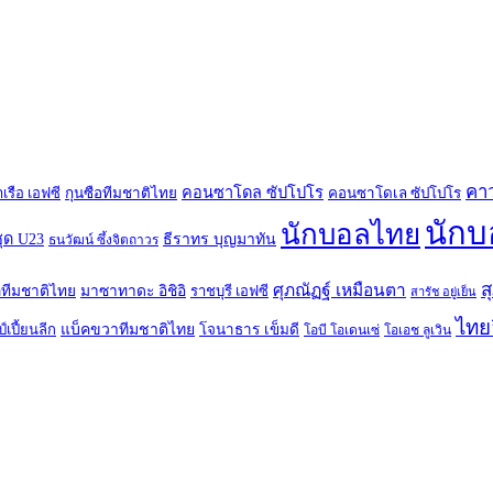
คา
คอนซาโดล ซัปโปโร
เรือ เอฟซี
กุนซือทีมชาติไทย
คอนซาโดเล ซัปโปโร
นักบ
นักบอลไทย
ุด U23
ธีราทร บุญมาทัน
ธนวัฒน์ ซึ้งจิตถาวร
ส
ศุภณัฏฐ์ เหมือนตา
ทีมชาติไทย
มาซาทาดะ อิชิอิ
ราชบุรี เอฟซี
สารัช อยู่เย็น
ไทย
แบ็คขวาทีมชาติไทย
์เปี้ยนลีก
โจนาธาร เข็มดี
โอบี โอเดนเซ่
โอเอช ลูเวิน