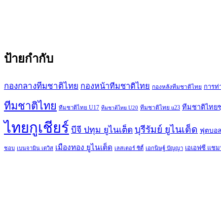
ป้ายกำกับ
กองกลางทีมชาติไทย
กองหน้าทีมชาติไทย
การท่า
กองหลังทีมชาติไทย
ทีมชาติไทย
ทีมชาติไทยช
ทีมชาติไทย u23
ทีมชาติไทย U17
ทีมชาติไทย U20
ไทยกูเชียร์
บุรีรัมย์ ยูไนเต็ด
บีจี ปทุม ยูไนเต็ด
ฟุตบอล
เมืองทอง ยูไนเต็ด
เอเอฟซี แชมป
ชอบ
เบนจามิน เดวิส
เลสเตอร์ ซิตี้
เอกนิษฐ์ ปัญญา