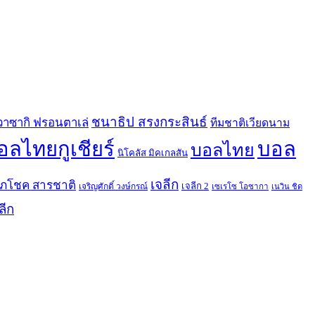
ชนาธิป สรงกระสินธ์
วาซากิ ฟรอนตาเล่
ทีมชาติเวียดนาม
อลไทยกูเชียร์
บอล
บอลไทย
นิโคลัส มิคเกลสัน
เจลีก
ุภโชค สารชาติ
เจลีก 2
เจริญศักดิ์ วงษ์กรณ์
เซเรโซ โอซากา
เนวิน ชิด
ลีก