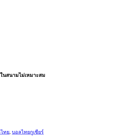
รรมในสนามไม่เหมาะสม
ลไทย
,
บอลไทยกูเชียร์