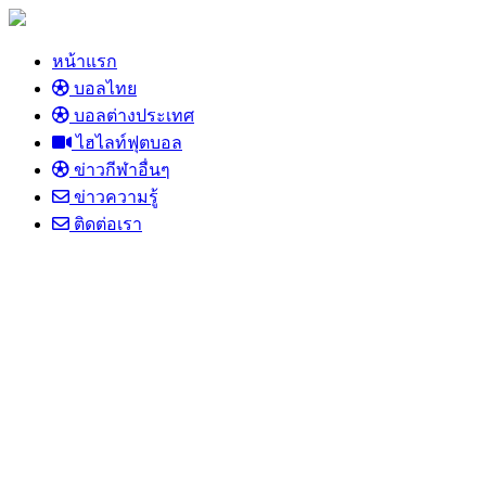
หน้าแรก
บอลไทย
บอลต่างประเทศ
ไฮไลท์ฟุตบอล
ข่าวกีฬาอื่นๆ
ข่าวความรู้
ติดต่อเรา