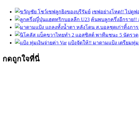
เซฟอย่างโหด!! ไปดูฟอ
ค้นพบลูกครึ่งอีกราย!! 
แป้งจัดให้!! มาดามแป้ง เตรียมทุ่
กดถูกใจที่นี่