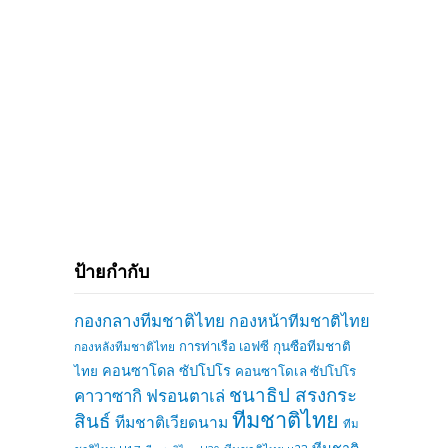
ป้ายกำกับ
กองกลางทีมชาติไทย
กองหน้าทีมชาติไทย
การท่าเรือ เอฟซี
กุนซือทีมชาติ
กองหลังทีมชาติไทย
คอนซาโดล ซัปโปโร
ไทย
คอนซาโดเล ซัปโปโร
ชนาธิป สรงกระ
คาวาซากิ ฟรอนตาเล่
ทีมชาติไทย
สินธ์
ทีมชาติเวียดนาม
ทีม