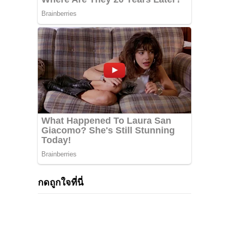
กดถูกใจที่นี่