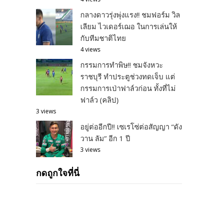
กลางดาวรุ่งพุ่งแรง!! ชมฟอร์ม วิล
เลียม ไวเดอร์เฌอ ในการเล่นให้
กับทีมชาติไทย
4 views
กรรมการทำพิษ!! ชมจังหวะ
ราชบุรี ทำประตูช่วงทดเจ็บ แต่
กรรมการเป่าฟาล์วก่อน ทั้งที่ไม่
ฟาล์ว (คลิป)
3 views
อยู่ต่ออีกปี!! เซเรโซ่ต่อสัญญา “ดัง
วาน ลัม” อีก 1 ปี
3 views
กดถูกใจที่นี่