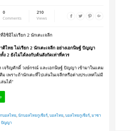
0
210
Comments
Views
ชาติไทย ไม่เรียก 2 นักเตะเจลีก อย่างเอกนิษฐ์ ปัญญา
้ง 2 ยังไม่ได้ลงกับต้นสังกัดเท่าที่ควร
ียก เจริญศักดิ์ วงษ์กรณ์ และเอกนิษฐ์ ปัญญา เข้ามาในแคม
ับทีม เพราะถ้านักเตะที่ไปเล่นในเจลีกหรือต่างประเทศไม่มี
ล่นได้”
e
ักบอลไทย
,
นักบอลไทยกูเชียร์
,
บอลไทย
,
บอลไทยกูเชียร์
,
มาซา
์ ปัญญา