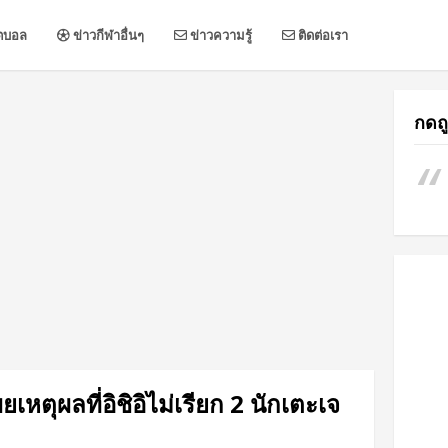
ตบอล
ข่าวกีฬาอื่นๆ
ข่าวความรู้
ติดต่อเรา
กดถู
ยเหตุผลที่อิชิอิไม่เรียก 2 นักเตะเจ