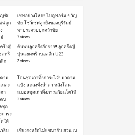
เซฟอย่างโหด!! ไปดูฟอร์ม ขวัญ
ชัย โชว์เซฟลูกยิงของบุรีรัมย์
พาประจวบบุกคว้าชัย
3 views
ค้นพบลูกครึ่งอีกราย!! ลูกครึ่งญี่
ปุ่นแฮตทริกบอลลีก U23
2 views
โดนชุดเก่าทิ้งภาระไว้!! มาดาม
แป้ง แถลงทั้งน้ำตา หลังโดน
ส.บอลชุดเก่าทิ้งภาระก้อนโตให้
2 views
เซียงกงหรือไม่!! ชนาธิป สวน เน