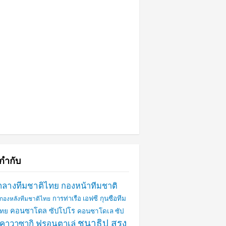
กำกับ
กลางทีมชาติไทย
กองหน้าทีมชาติ
การท่าเรือ เอฟซี
กุนซือทีม
กองหลังทีมชาติไทย
คอนซาโดล ซัปโปโร
ไทย
คอนซาโดเล ซัป
ชนาธิป สรง
คาวาซากิ ฟรอนตาเล่