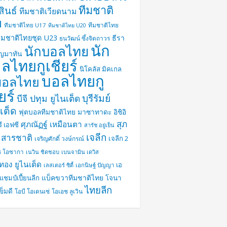
ทีมชาติ
ินธ์
ทีมชาติเวียดนาม
ย
ทีมชาติไทย
ทีมชาติไทย U17
ทีมชาติไทย U20
ีมชาติไทยชุด U23
ธีรา
ธนวัฒน์ ซึ้งจิตถาวร
นัก
นักบอลไทย
ุญมาทัน
ลไทยกูเชียร์
นิโคลัส มิคเกล
บอลไทยกู
บอลไทย
ยร์
บุรีรัมย์
บีจี ปทุม ยูไนเต็ด
เต็ด
ฟุตบอลทีมชาติไทย
มาซาทาดะ อิชิอิ
สุภ
ศุภณัฏฐ์ เหมือนตา
ี เอฟซี
สารัช อยู่เย็น
เจลีก
 สารชาติ
เจลีก 2
เจริญศักดิ์ วงษ์กรณ์
ซ โอซากา
เนวิน ชิดชอบ
เบนจามิน เดวิส
งทอง ยูไนเต็ด
เอ
เลสเตอร์ ซิตี้
เอกนิษฐ์ ปัญญา
แบ็คขวาทีมชาติไทย
แชมป์เปี้ยนลีก
โจนา
ไทยลีก
ข็มดี
โอบี โอเดนเซ่
โอเอช ลูเวิน