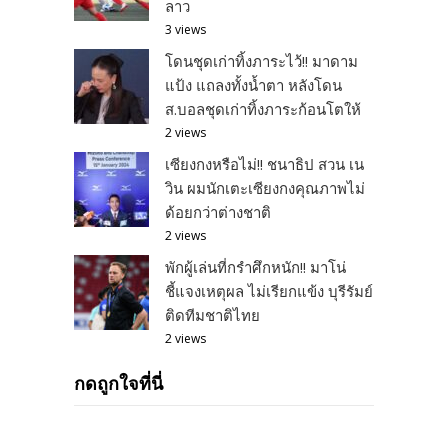
ลาว
3 views
โดนชุดเก่าทิ้งภาระไว้!! มาดาม
แป้ง แถลงทั้งน้ำตา หลังโดน
ส.บอลชุดเก่าทิ้งภาระก้อนโตให้
2 views
เซียงกงหรือไม่!! ชนาธิป สวน เน
วิน ผมนักเตะเซียงกงคุณภาพไม่
ด้อยกว่าต่างชาติ
2 views
พักผู้เล่นที่กรำศึกหนัก!! มาโน่
ชี้แจงเหตุผล ไม่เรียกแข้ง บุรีรัมย์
ติดทีมชาติไทย
2 views
กดถูกใจที่นี่