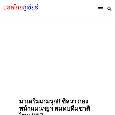
มาเสริมเกมรุก!! ซิลวา กอง
หน้าแมนฯยูฯ สมทบทีมชาติ