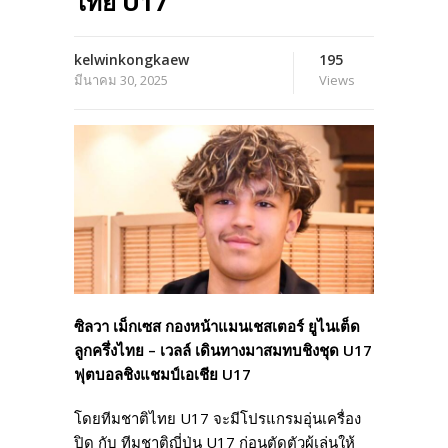
ไทย U17
kelwinkongkaew
195
มีนาคม 30, 2025
Views
ซิลวา เม็กเซส กองหน้าแมนเชสเตอร์ ยูไนเต็ด
ลูกครึ่งไทย – เวลล์ เดินทางมาสมทบชิงชุด U17
ฟุตบอลชิงแชมป์เอเชีย U17
โดยทีมชาติไทย U17 จะมีโปรแกรมอุ่นเครื่อง
ปิด กับ ทีมชาติญี่ปุ่น U17 ก่อนตัดตัวผู้เล่นให้