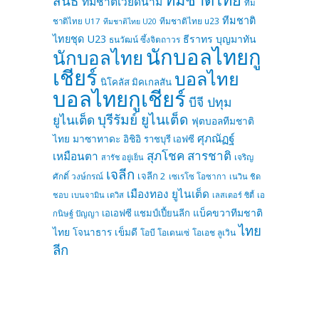
สินธ์
ทีมชาติเวียดนาม
ทีม
ทีมชาติ
ทีมชาติไทย u23
ชาติไทย U17
ทีมชาติไทย U20
ไทยชุด U23
ธีราทร บุญมาทัน
ธนวัฒน์ ซึ้งจิตถาวร
นักบอลไทยกู
นักบอลไทย
เชียร์
บอลไทย
นิโคลัส มิคเกลสัน
บอลไทยกูเชียร์
บีจี ปทุม
บุรีรัมย์ ยูไนเต็ด
ยูไนเต็ด
ฟุตบอลทีมชาติ
ศุภณัฏฐ์
ไทย
มาซาทาดะ อิชิอิ
ราชบุรี เอฟซี
สุภโชค สารชาติ
เหมือนตา
เจริญ
สารัช อยู่เย็น
เจลีก
เจลีก 2
ศักดิ์ วงษ์กรณ์
เซเรโซ โอซากา
เนวิน ชิด
เมืองทอง ยูไนเต็ด
ชอบ
เบนจามิน เดวิส
เลสเตอร์ ซิตี้
เอ
แบ็คขวาทีมชาติ
เอเอฟซี แชมป์เปี้ยนลีก
กนิษฐ์ ปัญญา
ไทย
ไทย
โจนาธาร เข็มดี
โอบี โอเดนเซ่
โอเอช ลูเวิน
ลีก