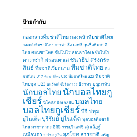
ป้ายกำกับ
กองกลางทีมชาติไทย
กองหน้าทีมชาติไทย
การท่าเรือ เอฟซี
กุนซือทีมชาติ
กองหลังทีมชาติไทย
คอนซาโดล ซัปโปโร
ไทย
คอนซาโดเล ซัปโปโร
ชนาธิป สรงกระ
คาวาซากิ ฟรอนตาเล่
ทีมชาติไทย
สินธ์
ทีมชาติเวียดนาม
ทีม
ทีมชาติ
ทีมชาติไทย u23
ชาติไทย U17
ทีมชาติไทย U20
ไทยชุด U23
ธีราทร บุญมาทัน
ธนวัฒน์ ซึ้งจิตถาวร
นักบอลไทยกู
นักบอลไทย
เชียร์
บอลไทย
นิโคลัส มิคเกลสัน
บอลไทยกูเชียร์
บีจี ปทุม
บุรีรัมย์ ยูไนเต็ด
ยูไนเต็ด
ฟุตบอลทีมชาติ
ศุภณัฏฐ์
ไทย
มาซาทาดะ อิชิอิ
ราชบุรี เอฟซี
สุภโชค สารชาติ
เหมือนตา
เจริญ
สารัช อยู่เย็น