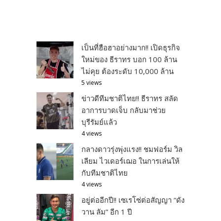
เป็นที่ฮือฮาอย่างมาก!! เปิดธุรกิจ
ใหม่ของ ธีราทร บอก 100 ล้าน
ไม่คุย ต้องระดับ 10,000 ล้าน
5 views
ข่าวดีทีมชาติไทย!! ธีราทร สลัด
อาการบาดเจ็บ กลับมาช่วย
บุรีรัมย์แล้ว
4 views
กลางดาวรุ่งพุ่งแรง!! ชมฟอร์ม วิล
เลียม ไวเดอร์เฌอ ในการเล่นให้
กับทีมชาติไทย
4 views
อยู่ต่ออีกปี!! เซเรโซ่ต่อสัญญา “ดัง
วาน ลัม” อีก 1 ปี