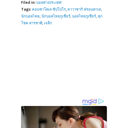
Filed in:
บอลต่างประเทศ
Tags:
คอนซาโดเล ซัปโปโร
,
คาวาซากิ ฟรอนตาเล่
,
นักบอลไทย
,
นักบอลไทยกูเชียร์
,
บอลไทยกูเชียร์
,
สุภ
โชค สารชาติ
,
เจลีก