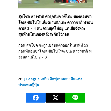
สุภโชค สารชาติ ตัวรุกทีมชาติไทย ของคอนซา
โดเล ซัปโปโร เลี้ยงผ่านนักเตะ คาวาซากิ ฟรอน
ตาเล่ 3 – 4 คน จนหยุดไม่อยู่ แต่เสียจังหวะ
สุดท้ายโดนกองหลังสะกัดไว้ก่อน
ก่อน สุภโชค จะถูกเปลี่ยนตัวออกในนาทีที่ 59
ก่อนที่คอนซาโดเล ซัปโปโรจะชนะคาวาซากิ ฟ
รอนตาเล่ไป 2 – 0
cr :
J.League เจลีก ลีกฟุตบอลอาชีพแห่ง
ประเทศญี่ปุ่น