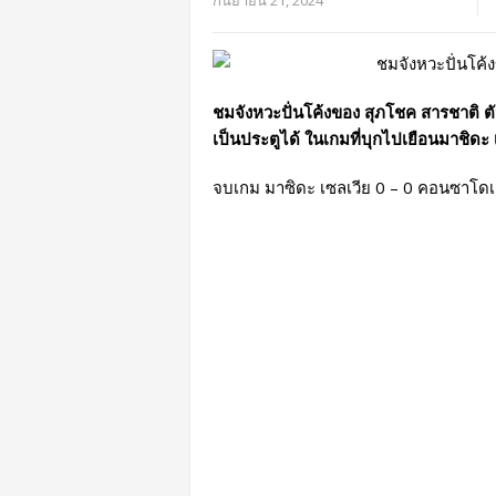
กันยายน 21, 2024
ชมจังหวะปั่นโค้งของ สุภโชค สารชาติ 
เป็นประตูได้ ในเกมที่บุกไปเยือนมาชิดะ 
จบเกม มาซิดะ เซลเวีย 0 – 0 คอนซาโด