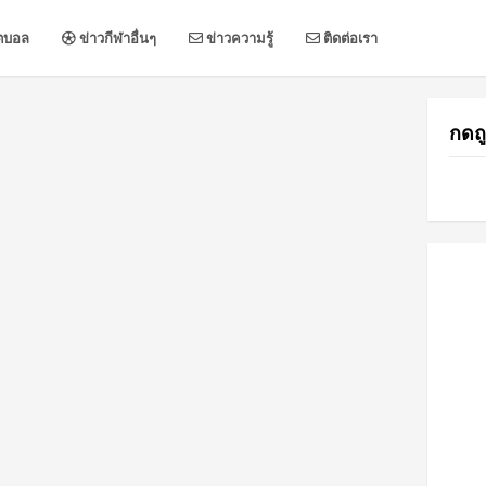
ตบอล
ข่าวกีฬาอื่นๆ
ข่าวความรู้
ติดต่อเรา
กดถู