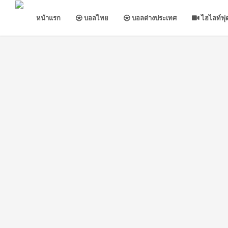
หน้าแรก
บอลไทย
บอลต่างประเทศ
ไฮไลท์ฟุ