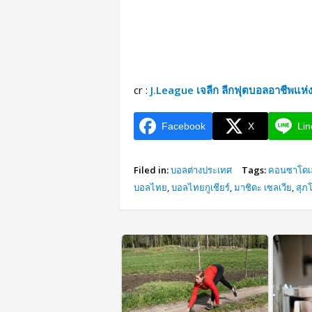
cr :
J.League เจลีก ลีกฟุตบอลอาชีพแห่ง
Facebook
X
Lin
Filed in:
บอลต่างประเทศ
Tags:
คอนซาโดเล
บอลไทย
,
บอลไทยกูเชียร์
,
มาชิดะ เซลเวีย
,
สุภ