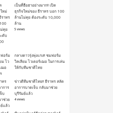
เป็นที่ฮือฮาอย่างมาก!! เปิด
ธุรกิจใหม่ของ ธีราทร บอก 100
ล้านไม่คุย ต้องระดับ 10,000
ล้าน
5 views
กลางดาวรุ่งพุ่งแรง!! ชมฟอร์ม
วิลเลียม ไวเดอร์เฌอ ในการเล่น
ให้กับทีมชาติไทย
ws
ข่าวดีทีมชาติไทย!! ธีราทร สลัด
อาการบาดเจ็บ กลับมาช่วย
บุรีรัมย์แล้ว
4 views