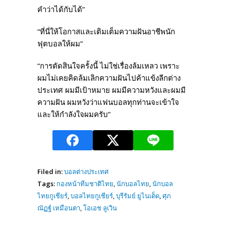
คำว่าได้กับได้”
“ที่นี่ให้โอกาสและเติมเต็มความฝันอาชีพนัก
ฟุตบอลให้ผม”
“การตัดสินใจครั้งนี้ ไม่ใช่เรื่องล้มเหลว เพราะ
ผมไม่เคยคิดล้มเลิกความฝันไปค้าแข้งลีกต่าง
ประเทศ ผมมีเป้าหมาย ผมมีความหวังและผมมี
ความฝัน ผมหวังว่าแฟนบอลทุกท่านจะเข้าใจ
และให้กำลังใจผมครับ”
Filed in:
บอลต่างประเทศ
Tags:
กองหน้าทีมชาติไทย
,
นักบอลไทย
,
นักบอล
ไทยกูเชียร์
,
บอลไทยกูเชียร์
,
บุรีรัมย์ ยูไนเต็ด
,
ศุภ
ณัฏฐ์ เหมือนตา
,
โอเอช ลูเวิน