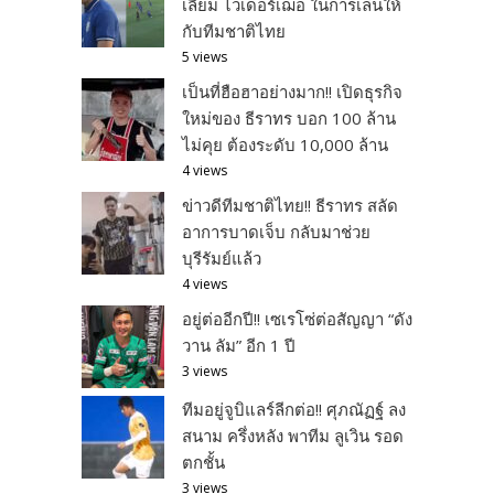
เลียม ไวเดอร์เฌอ ในการเล่นให้
กับทีมชาติไทย
5 views
เป็นที่ฮือฮาอย่างมาก!! เปิดธุรกิจ
ใหม่ของ ธีราทร บอก 100 ล้าน
ไม่คุย ต้องระดับ 10,000 ล้าน
4 views
ข่าวดีทีมชาติไทย!! ธีราทร สลัด
อาการบาดเจ็บ กลับมาช่วย
บุรีรัมย์แล้ว
4 views
อยู่ต่ออีกปี!! เซเรโซ่ต่อสัญญา “ดัง
วาน ลัม” อีก 1 ปี
3 views
ทีมอยู่จูบิแลร์ลีกต่อ!! ศุภณัฏฐ์ ลง
สนาม ครึ่งหลัง พาทีม ลูเวิน รอด
ตกชั้น
3 views